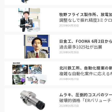
牧野フライス製作所、放電
調整なしで振れ精度3ミク
2026年04月30日
日食工、FOOMA 6月2日
過去最多1025社が出展
2026年04月28日
北川鉄工所、自動化提案の
複雑な自動化案件に応える
2026年04月27日
ムラキ、圧倒的コスパのツ
破壊的価格「ERバリューチ
2026年04月23日