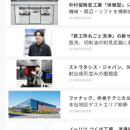
中村留精密工業「体験型」
機械・周辺・ソフトを横断
2026年05月19日
「鉄工所丸ごと洗浄」の新
鉄洗、切削油の知見武器に
2026年05月18日
ストラタシス・ジャパン、3Dプ
射出成形並みの面粗度
2026年05月18日
ファナック、中央テクニカ
本社地区ゲストエリア刷新
2026年05月18日
ノーリツ つくば工場、流通