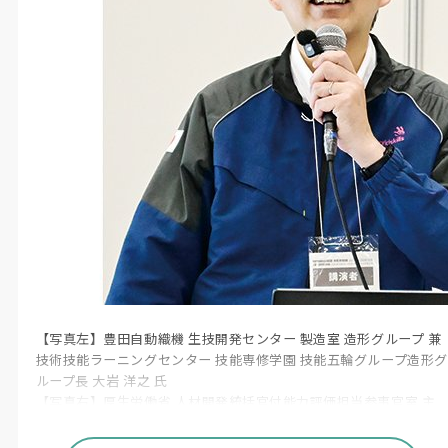
【写真左】豊田自動織機 生技開発センター 製造室 造形グループ 兼
技術技能ラーニングセンター 技能専修学園 技能五輪グループ造形グ
ループ長 大岩 洋之 氏
【写真右】厚生労働省 人材開発統括官付能力評価担当参事官室 主
任職業能力検定官 大村 倫久氏