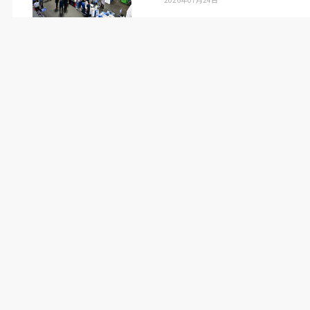
リヨン大会の課題の一例として、ヘルメットにア
ダプターブラケットを取り付けるための穴
3
点
（外径
3
㍉）を正確に開ける治具の設計・製作が
紹介された。使用機器は
INTAMSYS
社製の
「
FUNMAT PRO 310
」、材料には
ABS
樹脂が指
定された。宮堂選手も過去問として取り組む。
ABS
樹脂は熱収縮による反りや変形が生じやすい
材料である一方、サポート材を増やせば後処理工
数が増加し美観と精度の低下を招きやすい。大岩
氏は「治具であるため、現場の作業者が安全で使
いやすいか、持ち手は適切かなどを考慮しつつ、
いかにサポート材をつけずに造形できるかがポイ
ントになる」とした。同氏が挑戦の過程で最も大
切にしているのは「
3D
プリンターならではの設
計（
DfAM
）ができ、美しく造形できるか」とい
う点だ。「『除去加工（切削）でも作れる形状』