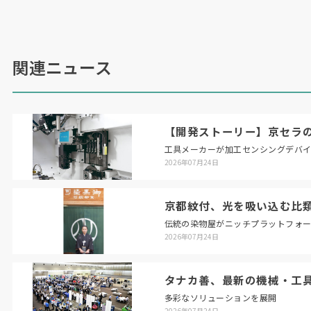
となる。
AM
職種の競技は
4
日間にわたり、定められた
2
～
4
時間の規定時間内で
6
つの課題をこなす。各国
関連ニュース
のエキスパートが自国以外の選手を、当日公開さ
れる採点基準に基づき厳格に評価し、総合得点で
競う。
【開発ストーリー】京セラの
工具メーカーが加工センシングデバ
大岩氏は、前回のリヨン大会を参考に具体的な課
2026年07月24日
題内容を説明した。ヘルメットを題材とし、金属
3D
プリンターのスライスデーター作成、
MEX
方
京都紋付、光を吸い込む比
式（材料押出堆積法）樹脂
3D
プリンターおよび
伝統の染物屋がニッチプラットフォ
光造形（
DLP
方式）
3D
プリンターのデーター制
2026年07月24日
作と造形、トポロジー最適化、ノギスなどを用い
た手測定によるモデル化など多岐にわたる。
タナカ善、最新の機械・工
多彩なソリューションを展開
2026年07月24日