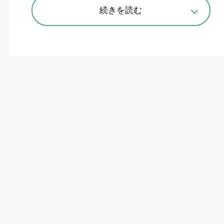
続きを読む
人材育成と社会実装への道を拓く
5
月
20
日から開催された「
AM EXPO
名古屋」に
おいて、特別セミナー「技能五輪国際大会
AM
職
種への挑戦」が実施された。今年
9
月に中国・上
海市で開催される「第
48
回技能五輪国際大会」
の「付加製造（
AM
）」職種に、宮堂頌也選手
（豊田自動織機）が日本代表として初参戦する。
同セミナーでは、豊田自動織機・技能五輪グルー
プ造形グループ長の大岩洋之氏による訓練状況の
報告などが行われた。
冒頭、挨拶に立った厚生労働省・
2028
年技能五