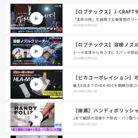
【ロブテックス】J-CRAFT
「本来の色」を再現する新発想のワ
2026年06月04日
【ロブテックス】溶接ノズ
トーチ本体から外さずにスパッタ除
2026年06月04日
【ピカコーポレイション】可搬
最大8台までのHLA-ADCを無線仕
2026年05月07日
【柳瀬】ハンディポリッシ
1本で細部の溶接ヤケ除去・バリ取り
2026年03月26日