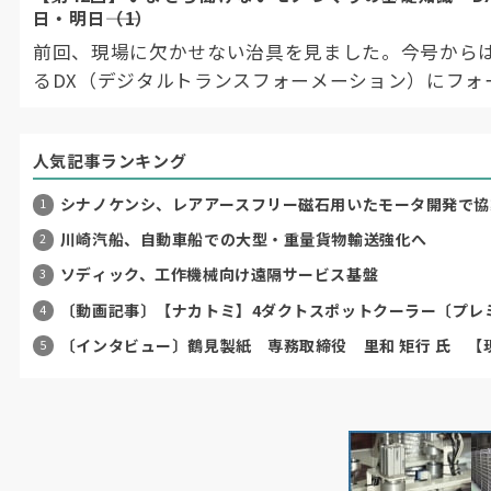
日・明日――（1）
前回、現場に欠かせない治具を見ました。今号から
るDX（デジタルトランスフォーメーション）にフォー
年に海外で提唱されたとの説があり、随分長い関心
システムが旧来のままだと年間最大12兆円の経済損
人気記事ランキング
19年発表の経産省DXリポートあたりから一般にも
みに損失が出る時期を同省は当時25年としており、
シナノケンシ、レアアースフリー磁石用いたモータ開発で
国には喫緊の課題です。
川崎汽船、自動車船での大型・重量貨物輸送強化へ
ソディック、工作機械向け遠隔サービス基盤
〔動画記事〕【ナカトミ】4ダクトスポットクーラー〔プレミア
〔インタビュー〕鶴見製紙 専務取締役 里和 矩行 氏 【現