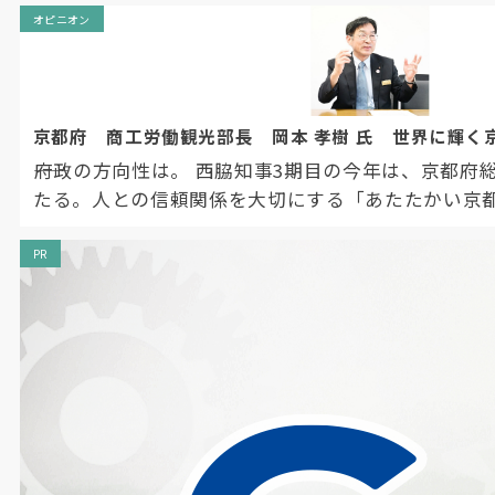
オピニオン
京都府 商工労働観光部長 岡本 孝樹 氏 世界に輝く
――府政の方向性は。 西脇知事3期目の今年は、京都
たる。人との信頼関係を大切にする「あたたかい京
して、「安心」「はぐくみ」「輝き」の3要素を重ね
る京都」への歩みをスタートさせる。 人口減少や気
PR
な国際情勢など、予測困難な時代にあっても、国内
あるために、今ある価値を守り、磨き上げ、次世代