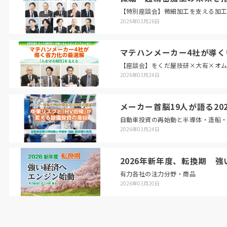
【特別座談会】微細加工を支える加
2026年03月26日
マテハンメーカー4社が導く
【座談会】をくだ屋技研×大有×オ
2026年03月24日
メーカー首脳19人が語る2
自動車投資の再始動と半導体・造船
2026年03月24日
2026年新年度、転換期 
有力各社の注力分野・商品
2026年03月20日