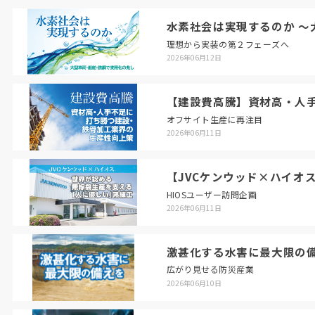
水素社会は実現するのか ～
理想から実装の第２フェーズへ
2026年06月12日
【建設費高騰】資材高・人
オフサイト生産に再注目
2026年06月11日
【JVCケンウッド×ハイオ
HIOSユーザー訪問企画
2026年06月11日
激甚化する水害に最大限の
広がり見せる防災産業
2026年06月10日