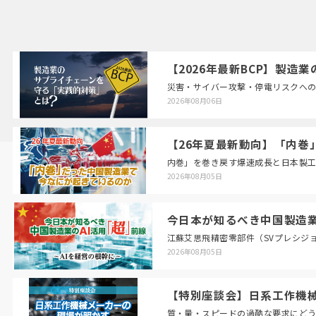
【2026年最新BCP】製
災害・サイバー攻撃・停電リスクへ
2026年08月06日
【26年夏最新動向】「内巻
内巻」を巻き戻す爆速成長と日本製
2026年08月05日
今日本が知るべき中国製造業
江蘇艾思飛精密零部件（SVプレシジ
2026年08月05日
【特別座談会】日系工作機
質・量・スピードの過酷な要求にど