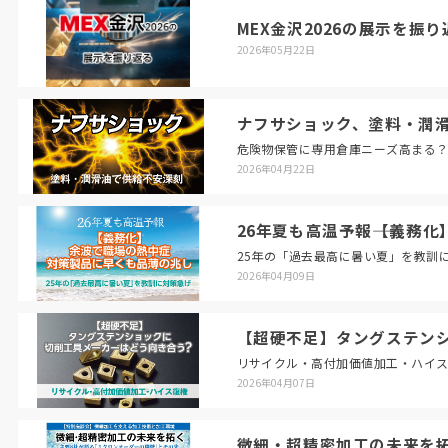
MEX金沢2026の展示を
2026年05月22日
ナフサショック、塗料・潤
危険物保管に専用倉庫ニーズ高まる
2026年04月22日
26年夏も高温予報――【義
25年の「過去最高に暑い夏」を教訓
2026年04月09日
【超硬不足】タングステン
リサイクル・高付加価値加工・ハイ
2026年04月07日
微細・超精密加工の未来を拓