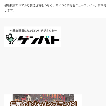
初期投資額目標を
6
万円
/kW
に設定。電力調達モ
最新技術とリアルな製造現場をつなぐ、モノづくり総合ニュースサイト。日本
デルは系統定常調達（モデル
A
）・動的調達（モ
します。
デル
B
）・再エネ直結（モデル
C
）・ハイブリッ
ド（モデル
D
）の
4
類型に整理。「電力価格と稼
働率は相反するトレードオフであり、ビジネスモ
デルの設計に不可欠な視点だ」と述べた。
国際標準化については、
2026
年初頭から欧州委
員会
JRC
（欧州共同研究センター）との協議を開
始したことを明かした。「海外の安価な電解シス
テムが欧州の大型プラントで実性能を出せなかっ
た場合、業界全体への投資家離れを招く。きちん
とした評価プロトコルで日本の産業競争力を守り
たい」と語り、
JFCA
・
FCCJ
とも連携しながら国
内プロジェクト発の評価プロトコル策定を急ぐ方
針を示した。