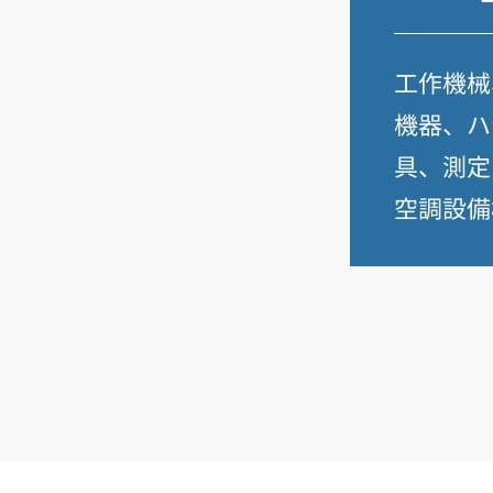
NEDO
・原大周氏
（一社）水素エネルギー協会は
5
月
19
日、令和
8
年度総会を開催。「水電解燃料電池開発の方向性
とものづくりの脱炭素化への水素の貢献」をテー
マに掲げた講演が行われた。
講演には、国立研究開発法人新エネルギー・産業
技術総合開発機構水素・アンモニア部
水素共通
基盤ユニット長の原大周氏が登壇。「
NEDO
にお
ける水電解及び燃料電池技術の開発状況と今後の
方針」を明かした。
原氏ははじめに
NEDO
の現状を紹介。グリーンイ