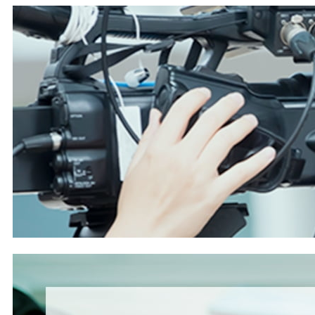
ノベーション基金や経済安全保障関連事業を含む
基金残高は
11
兆円以上、年間通常予算も
5000
億
円を超え、職員数も
3
年半前の
900
名から現在は
約
1600
名に急増したと明かした。「比較的、民
間銀行が手を出しにくいところで
NEDO
がファン
ドを提供している。水素に限らず面白い種があれ
ば国家プロジェクト化を相談してほしい」と参加
者に呼びかけた。
講演の柱となったのが、
NEDO
が
2021
年以降段
階的に整備してきた重量車両（ヘビーデューティ
ービークル）向け燃料電池ロードマップだ。
25
㌧級大型トラックを基準アプリケーションとして
設定し、実運用後の動力性能要件からシステム目
標を逆算。
2030
年に燃料電池
300kW
・バッテリ
ー
100kW
の合計
400kW
出力（スタック
4
基）、