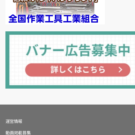
■関連記事LINK
【インタビュー】フクハラ 社長 福原 廣 氏
【インタビュー】オリオン機械 水素事業開発グル
ープ 小池 和史 氏
オリオン機械、グリーン水素手軽に導入できるシス
テムで脱炭素支援
大阪ラセン管工業、水素向けフレキの寿命3倍に
運営情報
動画掲載募集