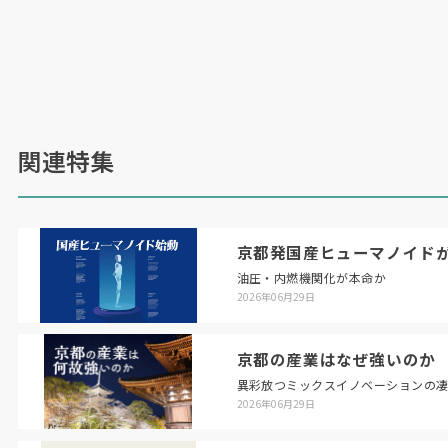
程度にとどまる。「需要がないからインフラが整
わず、インフラがないから需要が生まれない」
──
この典型的なジレンマの打開は、各国共通の
急務だ。
関連特集
水素社会の実現へ、政府支援の持続性と企業の国
際サプライチェーン構築の成否が勝敗を分ける。
水素は経済と地政学の試練の場に立っている。
京都発国産ヒューマノイド
油圧・内燃機関化が本命か
2026年06月29日
（一社）水素エネルギー協会、燃料電
京都の産業はなぜ強いのか
池開発のロードマップ示す
異彩放つミックスイノベーションの
2026年06月29日