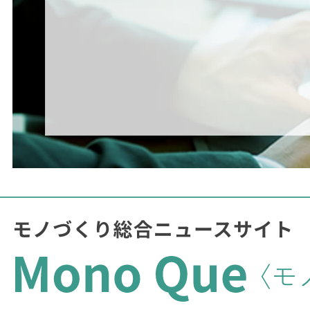
2035
年にスタックを
2
基へ削減しつつ
425kW
へ増
強、
2040
年にはさらに軽量化した上で
450kW
の
達成を目指す。高温
120℃
対応運転や
5
万時間の
耐久性など、国際比較でも高いチャレンジングな
目標値を設定している。
この目標は大型トラックだけでなく、船舶・鉄
道・油圧ショベルなどにも共通指標として展開さ
れている。なお、ロードマップ策定にはトヨタが
プロジェクトリーダーとして参画し、次世代・
次々世代への要素技術開発を進めている。
一方、
2025
年
2
月に日本初として公表した水電解
ロードマップについては、
PEM
（固体高分子）
型とアルカリ型の
2
方式を対象に、水素製造コス
ト
18
円以下という政策目標に合わせ、
2040
年の