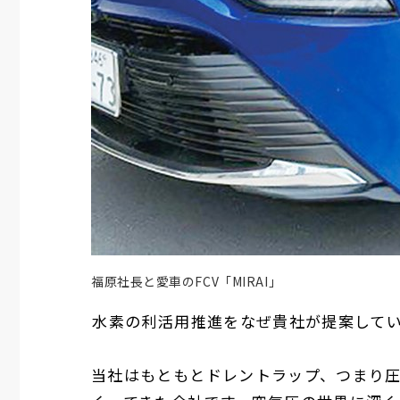
福原社長と愛車のFCV「MIRAI」
――
水素の利活用推進をなぜ貴社が提案して
当社はもともとドレントラップ、つまり