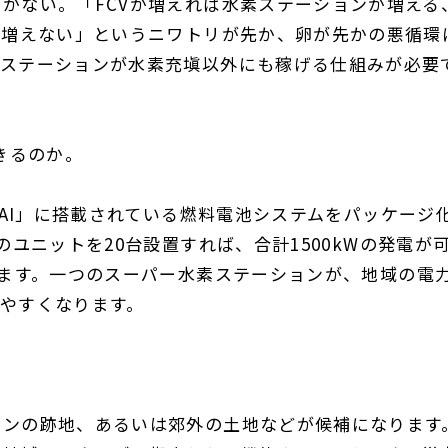
つかない。「
FCV
が増えれば水素ステーションが増える
が増えない」というニワトリが先か、卵が先かの悪循環
素ステーションが水素充塡以外にも稼げる仕組みが必要
きるのか。
AI
」に搭載されている燃料電池システムをパッケージ
のユニットを
20
台設置すれば、合計
1500kW
の発電が
ます。一つのスーパー水素ステーションが、地域の電
やすくなります。
ョンの跡地、あるいは郊外の土地などが候補になります