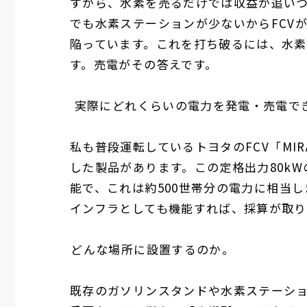
すから、水素を売るだけでは収益が追い
でも水素ステーションが少ないから
FCV
陥っています。これを打ち破るには、水
す。売電がその答えです。
――
実際にどれくらいの電力を発電・売電で
私も普段運転しているトヨタの
FCV
「
MIR
した製品があります。この定格出力
80kW
能で、これは約
500
世帯分の電力に相当し
インフラとしても機能すれば、採算が取り
――
どんな場所に設置するのか。
既存のガソリンスタンドや水素ステーシ