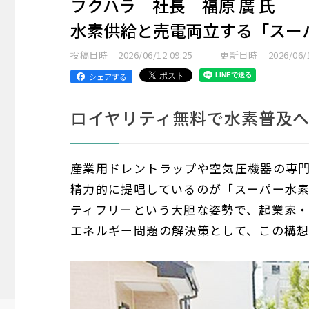
フクハラ 社長 福原 廣 氏
水素供給と売電両立する「スー
投稿日時
2026/06/12 09:25
更新日時
2026/06/
シェアする
ロイヤリティ無料で水素普及
産業用ドレントラップや空気圧機器の専
精力的に提唱しているのが「スーパー水
ティフリーという大胆な姿勢で、起業家
エネルギー問題の解決策として、この構