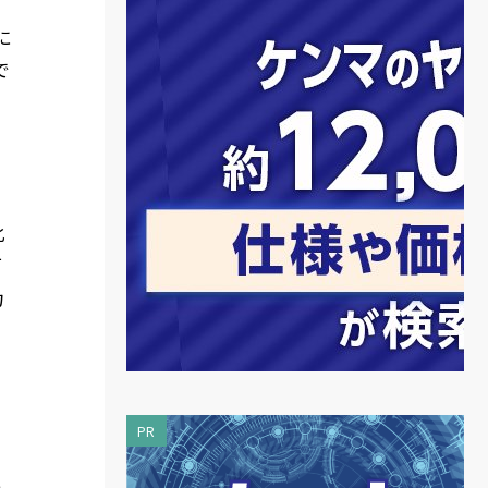
、
に
で
化
可
力
PR
。