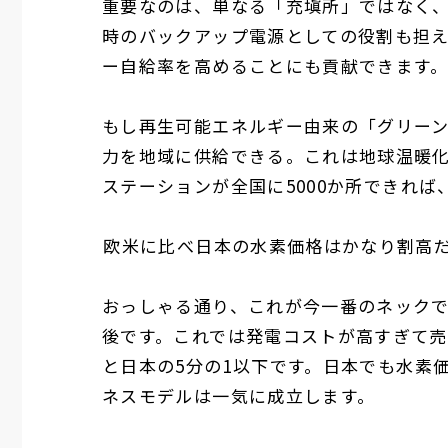
重要なのは、単なる「充塡所」ではなく
時のバックアップ電源としての役割も担
ー自給率を高めることにも貢献できます
もし再生可能エネルギー由来の「グリー
力を地域に供給できる。これは地球温暖
ステーションが全国に
5000
か所できれば
――
欧米に比べ日本の水素価格はかなり割高
おっしゃる通り、これが今一番のネック
後です。これでは発電コストが高すぎて売
と日本の
5
分の
1
以下です。日本でも水素
ネスモデルは一気に成立します。