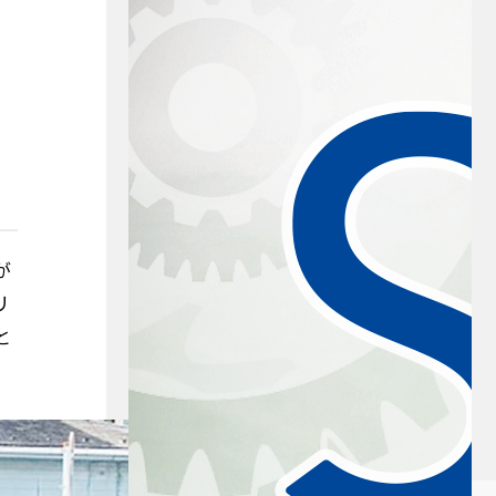
が
リ
と