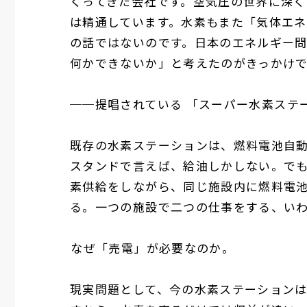
くってきた会社です。空気圧の世界に深く
は精通しています。水素もまた「気体エ
の話ではないのです。日本のエネルギー
何かできないか」と考えたのがきっかけ
──
提唱されている
「スーパー水素ステ
既存の水素ステーションは、燃料電池自
スタンドで言えば、給油しかしない。で
素供給をしながら、同じ施設内に燃料電
る。一つの施設で二つの仕事をする、い
――
なぜ「売電」が必要なのか。
現実問題として、今の水素ステーション