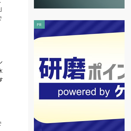
に
別
で
PR
ン
水
す
で