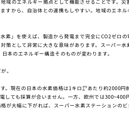
、地域のエネルギー拠点として機能させることです。災
えますから、自治体との連携もしやすい。地域のエネル
。
ン水素」を使えば、製造から発電まで完全に
C
O2
ゼロの
化対策として非常に大きな意味があります。スーパー水
、日本のエネルギー構造そのものが変わります。
だが。
です。現在の日本の水素価格は
1
キロ㌘あたり約
2000
円
電しても採算が合いません。一方、欧州では
300~400
価格が大幅に下がれば、スーパー水素ステーションのビ