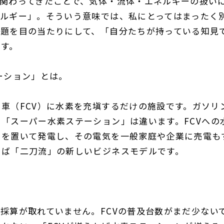
関わってきたことで、気体・流体・エネルギーの扱い
ネルギー」。そういう意味では、私にとってはまったく
問題を目の当たりにして、「自分たちが持っている知見
です。
ーション」とは。
動車（
FCV
）に水素を充塡するだけの施設です。ガソリ
も「スーパー水素ステーション」は違います。
FCV
への
池を置いて発電し、その電気を一般家庭や企業に売電も
わば「二刀流」の新しいビジネスモデルです。
は採算が取れていません。
FCV
の普及台数がまだ少ない