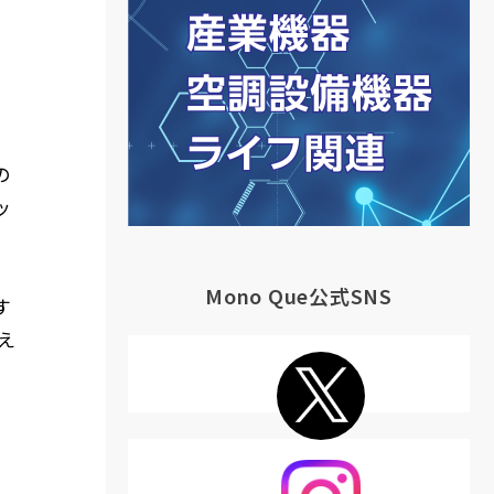
の
ッ
Mono Que公式SNS
す
え