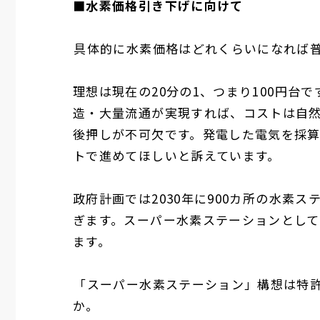
■水素価格引き下げに向けて
――
具体的に水素価格はどれくらいになれば
理想は現在の
20
分の
1
、つまり
100
円台で
造・大量流通が実現すれば、コストは自
後押しが不可欠です。発電した電気を採
トで進めてほしいと訴えています。
政府計画では
2030
年に
900
カ所の水素ス
ぎます。スーパー水素ステーションとし
ます。
――
「スーパー水素ステーション」構想は特
か。