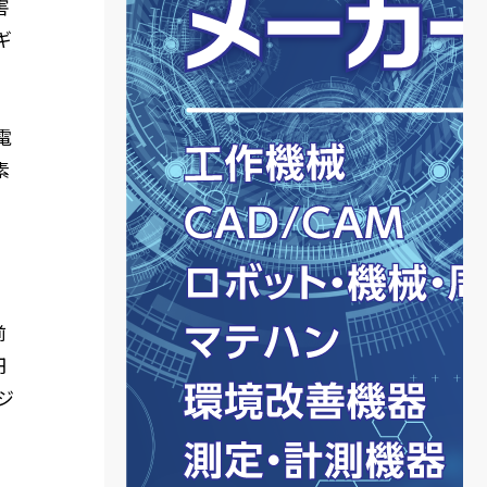
害
ギ
電
素
前
円
ジ