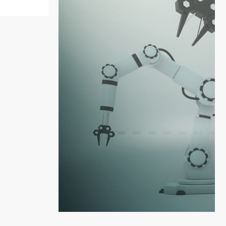
」
す
新
公
担