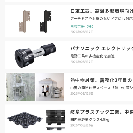
日東工器、高温多湿環境向
アーチドアや上框のないドアにも対
日東工器（株）
2026年06月17日
パナソニック エレクトリ
電動工具の多機能化を加速
2026年06月17日
熱中症対策、義務化2年目の
山善の簡易休憩スペース「熱中対策
2026年06月16日
岐阜プラスチック工業、中
国内最軽量クラス4.9kg
2026年06月16日