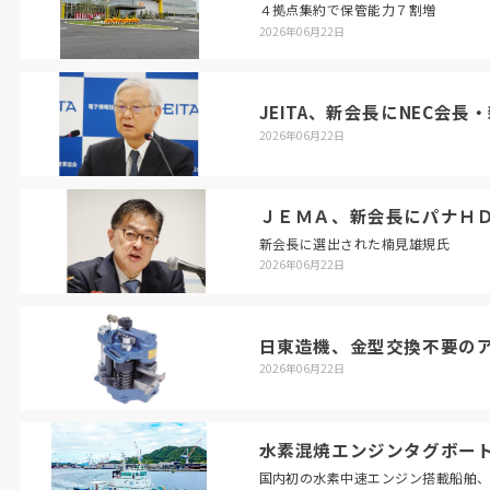
４拠点集約で保管能力７割増
2026年06月22日
JEITA、新会長にNEC会長
2026年06月22日
ＪＥＭＡ、新会長にパナＨ
新会長に選出された楠見雄規氏
2026年06月22日
日東造機、金型交換不要の
2026年06月22日
水素混焼エンジンタグボート
国内初の水素中速エンジン搭載船舶