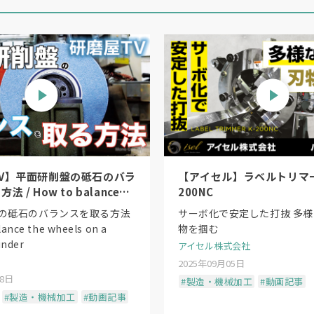
V】平面研削盤の砥石のバラ
【アイセル】ラベルトリマー
 / How to balance
200NC
s on a surface grinder
の砥石のバランスを取る方法
サーボ化で安定した打抜 多
lance the wheels on a
物を掴む
inder
アイセル株式会社
2025年09月05日
18日
#製造・機械加工
#動画記事
#製造・機械加工
#動画記事