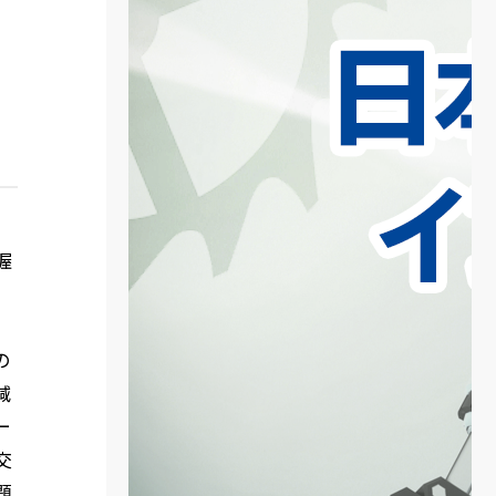
握
の
減
ー
交
題