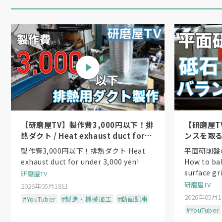
【研磨屋TV】製作費3,000円以下！排
【研磨屋T
熱ダクト / Heat exhaust duct for
ンスを取る方法
under 3,000 yen!
the wheel
製作費3,000円以下！排熱ダクト Heat
平面研削盤
exhaust duct for under 3,000 yen!
How to ba
surface gr
研磨屋TV
研磨屋TV
2026年05月18日
2026年05月
#YouTuber
#製造・機械加工
#動画記事
#YouTuber