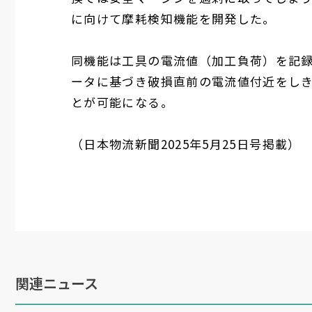
に向けて摩耗検知機能を開発した。
同機能は工具の電流値（加工負荷）を記
ータに基づき破損直前の電流値付近をし
とが可能になる。
（日本物流新聞
2025
年
5
月
25
日号掲載）
関連ニュース