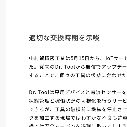
適切な交換時期を示唆
中村留精密工業は
5
月
15
日から、
IoT
サー
た。従来の
Dr. Tool
から無償でアップデ
することで、個々の工具の状態に合わせ
Dr. Tool
は専用デバイスと電流センサー
状態管理と稼働状況の可視化を行うサー
できるが、工具の破損前に機械を停止さ
クを加工する現場ではわずかな不良も許
換では安全マージンを過剰に取ってしま