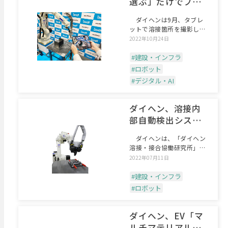
選ぶ」だけでプロ
グラム自動生成
ダイヘンは9月、タブレ
ットで溶接箇所を撮影し、
画面タッチだけでロボット
2022年10月24日
#建設・インフラ
#ロボット
#デジタル・AI
ダイヘン、溶接内
部自動検出システ
ム開発
ダイヘンは、「ダイヘン
溶接・接合協働研究所」の
研究成果として、世界初の
2022年07月11日
#建設・インフラ
#ロボット
ダイヘン、EV「マ
ルチマテリアル