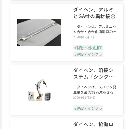
ダイヘン、アルミ
とGA材の異材接合
ダイヘンは、アルミニウ
ム合金と合金化溶融亜鉛め
っき鋼板（GA材）の異材
2020年12月11日
#製造・機械加工
#建設・インフラ
ダイヘン、溶接シ
ステム「シンクロ
フィード」
ダイヘンは、スパッタ発
生量を最大98％減らせる溶
接システム「シンクロフ
2020年11月24日
#建設・インフラ
ダイヘン、協働ロ