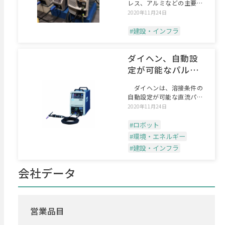
レス、アルミなどの主要な
材質に1台で対応できるC
2020年11月24日
#建設・インフラ
ダイヘン、自動設
定が可能なパルス
TIG
ダイヘンは、溶接条件の
自動設定が可能な直流パル
スTIG溶接機「デジタル
2020年11月24日
#ロボット
#環境・エネルギー
#建設・インフラ
会社データ
営業品目