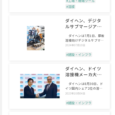
#工場・現場ツール
#溶接
ダイヘン、デジタ
ルサブマージアー
ク溶接システム
ダイヘンは7月1日、厚板
溶接向けデジタルサブマー
ジアーク溶接システム「
2024年07月10日
#建設・インフラ
ダイヘン、ドイツ
溶接機メーカ大手
を買収
ダイヘンは8月30日、ド
イツ国内シェア2位の溶接
機メーカのローヒ・シュ
2023年10月04日
#建設・インフラ