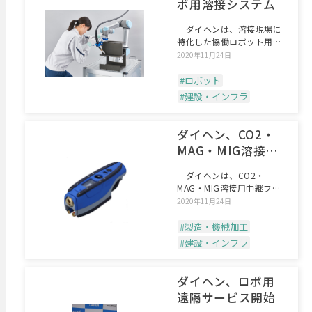
ボ用溶接システム
ダイヘンは、溶接現場に
特化した協働ロボット用溶
接システム「Welbee
2020年11月24日
#ロボット
#建設・インフラ
ダイヘン、CO2・
MAG・MIG溶接用
中継フィーダシス
ダイヘンは、CO2・
テム
MAG・MIG溶接用中継フィ
ーダシステム「デジタル
2020年11月24日
#製造・機械加工
#建設・インフラ
ダイヘン、ロボ用
遠隔サービス開始