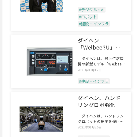
#デジタル・AI
#ロボット
#建設・インフラ
ダイヘン
「Welbee?U」拡
充
ダイヘンは、最上位溶接
機の新型モデル「Welbee?
U」に、CO2/M
2021年03月12日
#建設・インフラ
ダイヘン、ハンド
リングロボ強化
ダイヘンは、ハンドリン
グロボットの提案を強化す
る。六甲テクニカルセンタ
2021年01月26日