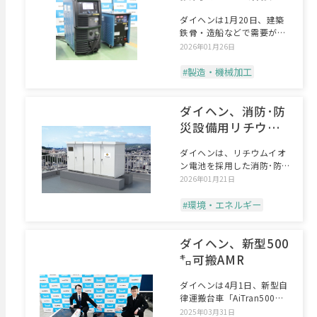
ダイヘンは1月20日、建築
鉄骨・造船などで需要が高
まる厚板向けに溶接電流
2026年01月26日
#製造・機械加工
ダイヘン、消防･防
災設備用リチウム
イオン電池発売
ダイヘンは、リチウムイオ
ン電池を採用した消防･防
災設備用の非常用電源「防
2026年01月21日
#環境・エネルギー
ダイヘン、新型500
㌔可搬AMR
ダイヘンは4月1日、新型自
律運搬台車「AiTran500」
を発売する。5
2025年03月31日