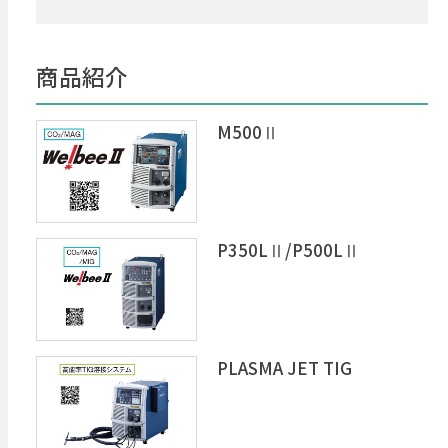
商品紹介
M500Ⅱ
P350LⅡ/P500LⅡ
PLASMA JET TIG