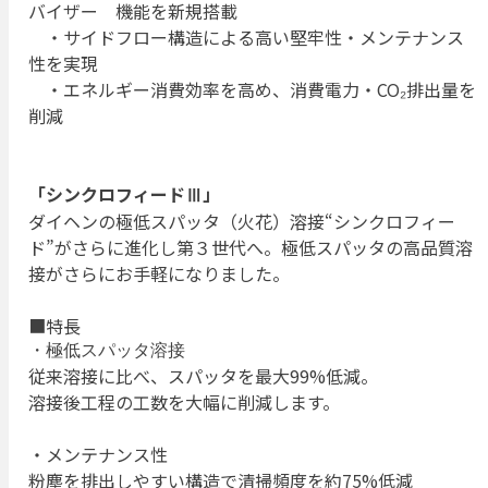
バイザー 機能を新規搭載
・サイドフロー構造による高い堅牢性・メンテナンス
性を実現
・エネルギー消費効率を高め、消費電力・CO₂排出量を
削減
「シンクロフィードⅢ」
ダイヘンの極低スパッタ（火花）溶接“シンクロフィー
ド”がさらに進化し第３世代へ。極低スパッタの高品質溶
接がさらにお手軽になりました。
■特長
・極低スパッタ溶接
従来溶接に比べ、スパッタを最大99%低減。
溶接後工程の工数を大幅に削減します。
・メンテナンス性
粉塵を排出しやすい構造で清掃頻度を約75%低減