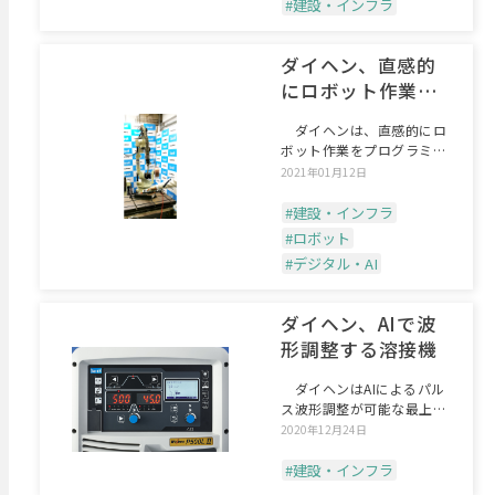
#建設・インフラ
ダイヘン、直感的
にロボット作業を
プログラミング
ダイヘンは、直感的にロ
ボット作業をプログラミン
グできるジョイスティック
2021年01月12日
#建設・インフラ
#ロボット
#デジタル・AI
ダイヘン、AIで波
形調整する溶接機
ダイヘンはAIによるパル
ス波形調整が可能な最上位
溶接機「Welbee?
2020年12月24日
#建設・インフラ