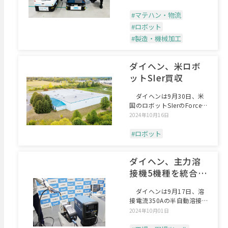
#マテハン・物流
#ロボット
#製造・機械加工
ダイヘン、米ロボ
ットSIer買収
ダイヘンは9月30日、米
国のロボットSIerのForce
Design
2024年10月16日
#ロボット
ダイヘン、主力溶
接機5機種を統合し
たハイエンド機
ダイヘンは9月17日、溶
接電流350Aの半自動溶接機
としてラインナップ
2024年10月01日