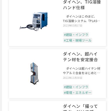
ダイヘン、TIG溶接
ハンド仕様
ダイヘンはこのほど、
TIG溶接システム「PLASMA
JET TIG」
2023年03月17日
#建設・インフラ
#工場・現場ツール
ダイヘン、超ハイ
テン材を安定接合
ダイヘンは超ハイテン材
やアルミ合金をはじめとす
る難接合素材の安定接合と
2022年11月30日
#建設・インフラ
#環境・エネルギー
ダイヘン「撮って