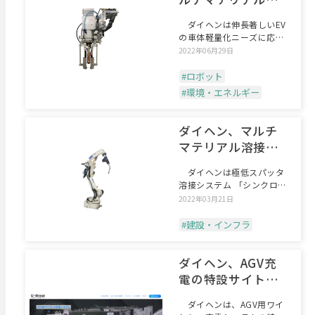
化」対応
ダイヘンは伸長著しいEV
の車体軽量化ニーズに応え
る「樹脂と金属」の異材
2022年06月29日
#ロボット
#環境・エネルギー
ダイヘン、マルチ
マテリアル溶接に
対応
ダイヘンは極低スパッタ
溶接システム 「シンクロフ
ィード溶接システム」の
2022年03月21日
#建設・インフラ
ダイヘン、AGV充
電の特設サイトオ
ープン
ダイヘンは、AGV用ワイ