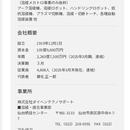
（溶接メカトロ事業のみ抜粋）
アーク溶接機、溶接ロボット、ハンドリングロボット、抵
抗溶接機、プラズマ切断機、溶接・切断トーチ、各種自動
溶接装置 他
会社概要
設立
1919年12月1日
資本金
105億9,600万円
年商
2,263億7,500万円（2025年3月期、連結）
決算期
３月
従業員
4,606人（2025年3月末現在、連結）
代表者
蓑毛 正一郎
事業所
株式会社ダイヘンテクノサポート
■溶接・接合事業部
仙台統括センター 〒981-3133 仙台市泉区泉中央4-7-
7
TEL（022）218-0391 FAX（022）
218-0621