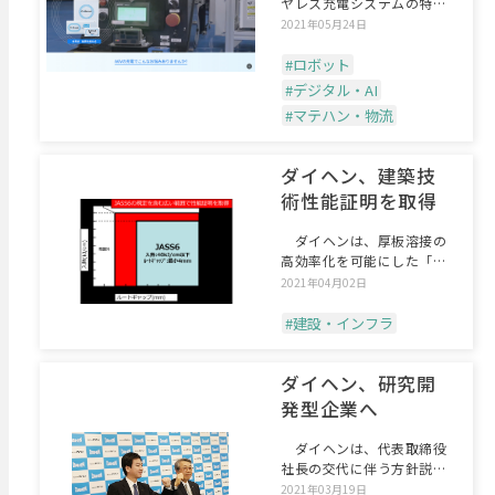
ヤレス充電システムの特設
サイトを開設した。「産
2021年05月24日
#ロボット
#デジタル・AI
#マテハン・物流
ダイヘン、建築技
術性能証明を取得
ダイヘンは、厚板溶接の
高効率化を可能にした「D-
Arc溶接法」で（一財
2021年04月02日
#建設・インフラ
ダイヘン、研究開
発型企業へ
ダイヘンは、代表取締役
社長の交代に伴う方針説明
も兼ねた記者会見を2月2
2021年03月19日