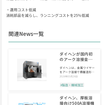
・運用コスト低減
消耗部品を減らし、ランニングコストを25％低減
関連News一覧
ダイヘンが国内初
のアーク溶接金属
３Dプリンター開
ダイヘンは、金属ワイヤー
発、WAAMシステ
をアーク溶接で積層造形す
ムと受託加工で売
る金属積層造形技術「WA
2026年05月26日
上100億円創出
#製造・機械加工
ダイヘン、厚板溶
接向け500A溶接機