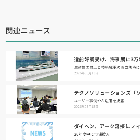
う。研究開発型企業はチーム力が鍵。自由闊達に
意見を交わす集団にしたい」と話していた。
田尻社長は、社長在任中の思いとして、「売上
関連ニュース
高、利益を追求することなく、ステークホルダー
を幸せにすることを念頭に取り組んできた。開発
費を使って、若手が生き生きと開発に取り組む嬉
しそうな姿が励みになった」と振り返った。
造船好調受け、海事展に3万5
生産性の向上と技術継承の両立焦点
2026年05月13日
（
2021
年
3
月
10
日号掲載）
テクノソリューションズ「ソ
ユーザー事例やAI活用を披露
2026年05月18日
ダイヘン、アーク溶接にフ
26年度中に市場投入
2026年05月15日