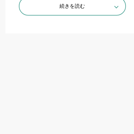
続きを読む
今春から新体制、事業立ち上げも
ダイヘンは、代表取締役社長の交代に伴う方針
説明も兼ねた記者会見を
2
月
24
日に大阪市内で開
いた。
4
月
1
日付で田尻哲也社長が代表取締役会
長、蓑毛（みのも）正一郎常務執行役員が社長に
就任する。交代の理由は「次のステップに進むた
め」と説明している。
技術開発本部長の蓑毛氏が就任することで、社
会的課題に真正面から向き合う「研究開発型企
業」に向けた取り組みを加速させる。脱炭素社会
実現に向けた製品・システムの開発に特化する
「
Green
分野」と、産業用ロボットを軸とした
「
Gentle
分野」の
2
本柱で展開する考えだ。