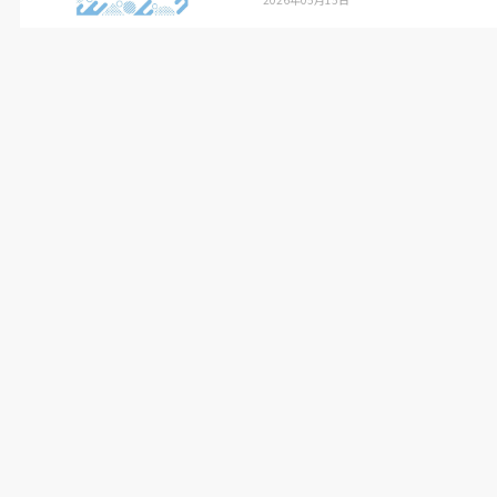
化。操作ボタンを少なくし、片手で収まるサイズ
に設計した。担当者によれば「ユーザー価格で約
15
万円を予定している」という。
■
多品種少量怖くない
操作の煩雑さからロボット導入に踏み切れない
中小企業を想定して製品化した。各拠点で触れる
機会を設けるほか、訪問先でもシミュレーション
ソフトを使用して
PC
画面上で体感してもらう活
動を展開する。
金子健太郎
FA
ロボット事業部長は「教示を限
りなくゼロにしたい。今回はあくまでワンステッ
プ。もっと簡単に、楽にしていく。教示レスにな
れば多品種少量は怖くない。
JoyPEN
がブレイク
スルーになっていくだろう」と話す。