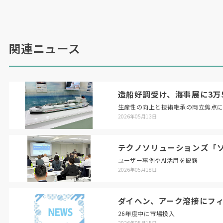
ムに記録。従来は不可欠だったロボットの位置・
姿勢を教示する操作を不要にした。設定した範囲
をトーチ先端が越えれば、軌道を自動で記録する
関連ニュース
機能となっている。
片手で直感的にプログラミングできるのも売
り。ロボットの速度調整や溶接条件設定も可能に
した。
FD19
の溶接条件データベース機能を活用
造船好調受け、海事展に3万5
することで、対象物の開先形状と板厚を入力する
生産性の向上と技術継承の両立焦点
だけで最適な条件を設定してくれる。初心者でも
2026年05月13日
短時間の条件調整でベテラン並みの溶接ができる
という。
テクノソリューションズ「ソ
トーチ先端のワイヤが溶接対象物に接触する
ユーザー事例やAI活用を披露
と、自動でロボットが停止する機能を搭載。衝突
2026年05月18日
を防ぐとともに、直感的な操作との組み合わせで
最短距離での狙い方向の教示を可能にした。
ダイヘン、アーク溶接にフ
本体重量は
250
?c（ケーブル除く）まで軽量
26年度中に市場投入
2026年05月15日