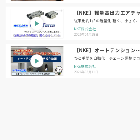
【NKE】軽量高出力エアチャ
従来比約1/3の軽量化 軽く、小さく
NKE株式会社
2026年04月28日
【NKE】オートテンション
ひと手間を自動化 チェーン調整は
蓑毛正一郎社長
NKE株式会社
2026年05月11日
（日本物流新聞
2026
年
5
月
25
日号掲載）