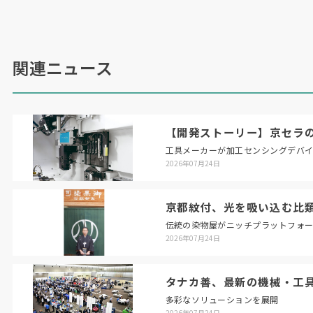
トだ。厚肉かつ
10
㍍級の金属部品を造形できる
ため大型構造物を扱う船舶やエネルギー、航空宇
宙分野で注目が高まっているが、入熱による変形
関連ニュース
や造形のバラつきなど品質の安定性が課題だっ
た。
【開発ストーリー】京セラの
工具メーカーが加工センシングデバ
2026年07月24日
京都紋付、光を吸い込む比
伝統の染物屋がニッチプラットフォ
2026年07月24日
タナカ善、最新の機械・工
多彩なソリューションを展開
2026年07月24日