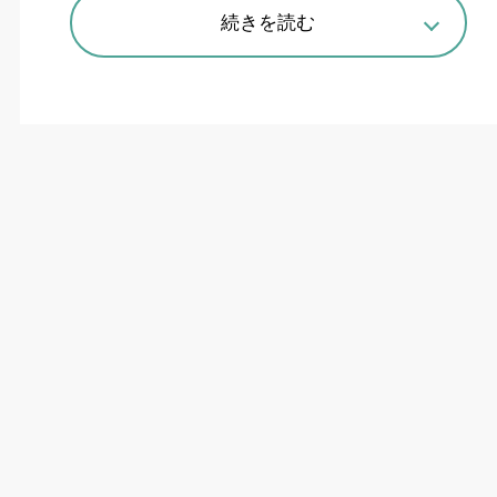
（ローヒ）社を完全子会社化すると発表した。株
続きを読む
式譲受完了は
2024
年
1
月、取得価額は約
2200
万
ユーロ（約
34
億円）。
欧州での溶接機・アーク溶接ロボット事業を大
幅強化する。「
26
年度までに欧州の売上高を現
状比約
3
倍の
200
億円超に拡大し、欧州市場のト
ップシェアを狙う」（同社）。
ローヒ社が持つ西欧の販売ネットワークと大手
ユーザーへの直販体制を活かし、西欧で新接合機
器など独自の接合機器の販売を加速させる。ま
た、これまで欧州事業強化策として買収したドイ
ツのシステムインテグレータ（ラゾテック社、フ
ェミテック社）を活用し、ローヒ社顧客の多様な
自動化ニーズにも応えるという。
加えて、欧州市場での認知度向上により、グロ
ーバルワイドに
EV
・風力発電の新たな分野での