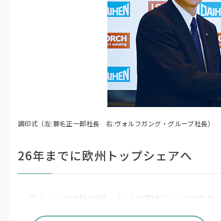
調印式（左:蓑毛正一郎社長 右:ヴォルフガング・グルーブ社長）
26年までに欧州トップシェアへ
ダイヘンは
8
月
30
日、ドイツ国内シェア
2
位の
溶接機メーカのローヒ・シュヴァイステクニック