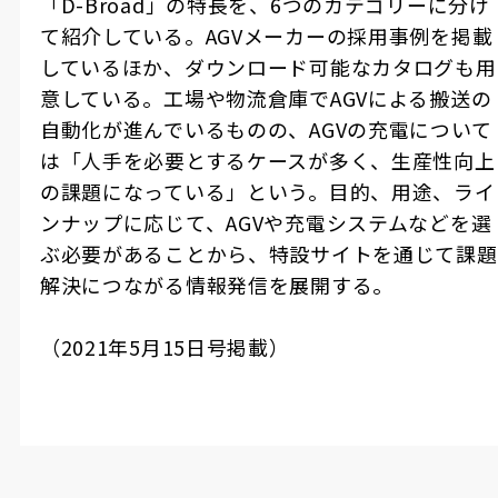
「
D-Broad
」の特長を、
6
つのカテゴリーに分け
て紹介している。
AGV
メーカーの採用事例を掲載
しているほか、ダウンロード可能なカタログも用
意している。工場や物流倉庫で
AGV
による搬送の
自動化が進んでいるものの、
AGV
の充電について
は「人手を必要とするケースが多く、生産性向上
の課題になっている」という。目的、用途、ライ
ンナップに応じて、
AGV
や充電システムなどを選
ぶ必要があることから、特設サイトを通じて課題
解決につながる情報発信を展開する。
（
2021
年
5
月
15
日号掲載）