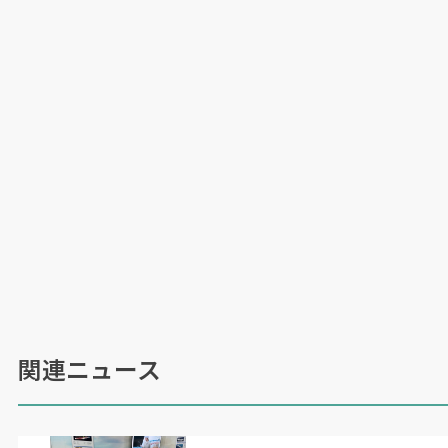
ンド（溶接開始指示、溶接開始・終了位置など）
と説明を表示することで、初心者でも説明書なし
でプログラムの作成ができる。
システム構成の中心となるのは、緻密な波形制
御が可能な溶接機「
Welbee Inverter
シリー
ズ」。軟鋼、アルミ、ステンレスなど、材料に応
じたモード選択で「欠陥のない美麗なビードを実
現」する。薄板から厚板まで適用できることか
ら、板金加工部品から産業機械部品まで様々な溶
接現場の需要を見込む。
メーカー希望価格は溶接機「
WB-M350L
」搭
載で税抜
187
万円（延長ケーブル
10
?b仕様・協働
ロボットは含まない）に設定した。
関連ニュース
（
2020
年
8
月
25
日号掲載）