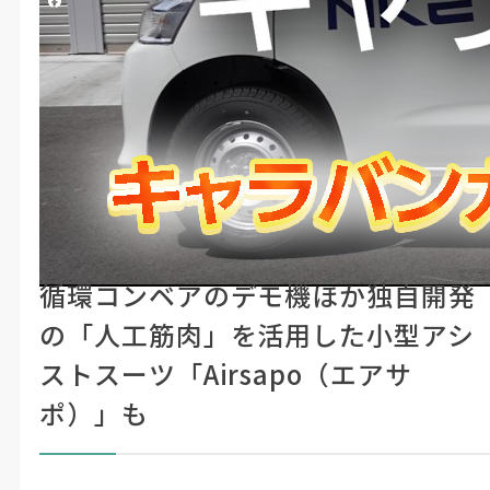
シェアする
NKE株式会社
#ロボット
#製造・機械加工
#マテハン・物流
#工場・現場ツール
#動画記事
ここに
キャラバンカーでユーザーの元に訪問
注目！
循環コンベアのデモ機ほか独自開発
の「人工筋肉」を活用した小型アシ
ストスーツ「Airsapo（エアサ
ポ）」も