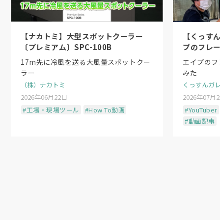
【ナカトミ】大型スポットクーラー
【くっす
〔プレミアム〕SPC-100B
プのフレ
た
17m先に冷風を送る大風量スポットクー
エイプのフ
ラー
みた
（株）ナカトミ
くっすんガ
2026年06月22日
2026年07月
#工場・現場ツール
#How To動画
#YouTuber
#動画記事