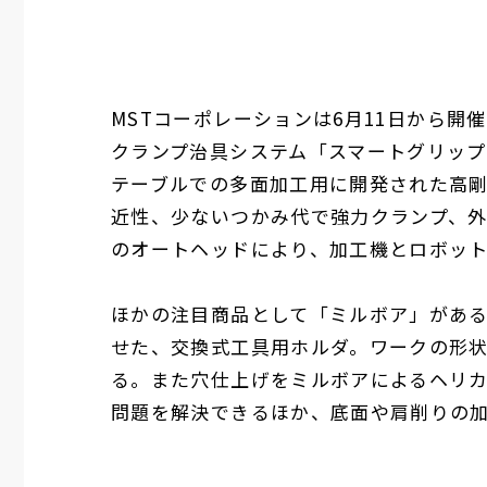
MST
コーポレーションは
6
月
11
日から開催
クランプ治具システム「スマートグリッ
テーブルでの多面加工用に開発された高
近性、少ないつかみ代で強力クランプ、
のオートヘッドにより、加工機とロボッ
ほかの注目商品として「ミルボア」があ
せた、交換式工具用ホルダ。ワークの形
る。また穴仕上げをミルボアによるヘリ
問題を解決できるほか、底面や肩削りの