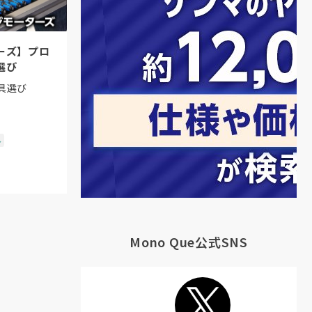
ーズ】プロ
選び
具選び
ル
Mono Que公式SNS