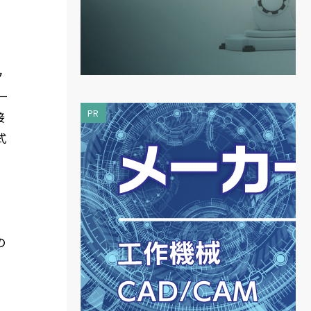
ク
ー
PR
接
式
の