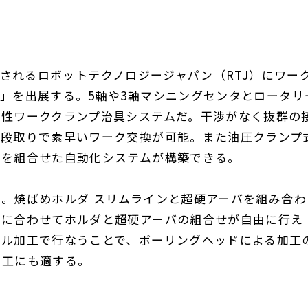
されるロボットテクノロジージャパン（
RTJ
）にワー
プ」を出展する。
5
軸や
3
軸マシニングセンタとロータリ
剛性ワーククランプ治具システムだ。干渉がなく抜群の
外段取りで素早いワーク交換が可能。また油圧クランプ
トを組合せた自動化システムが構築できる。
る。焼ばめホルダ
スリムラインと超硬アーバを組み合わ
状に合わせてホルダと超硬アーバの組合せが自由に行え
カル加工で行なうことで、ボーリングヘッドによる加工
加工にも適する。