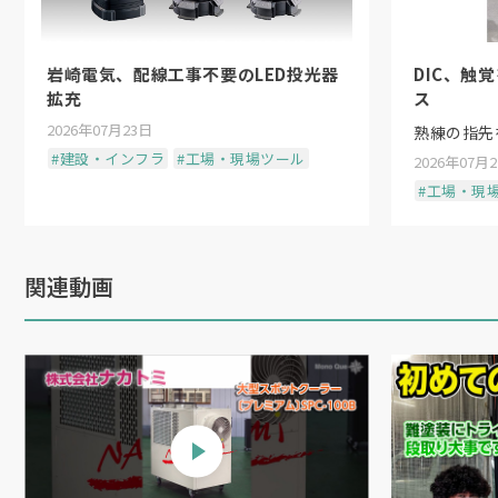
岩崎電気、配線工事不要のLED投光器
DIC、触
拡充
ス
2026年07月23日
熟練の指先
#建設・インフラ
#工場・現場ツール
2026年07月
#工場・現
関連動画