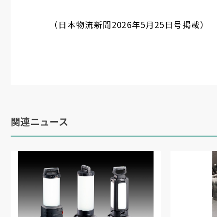
（日本物流新聞
2026
年
5
月
25
日号掲載）
関連ニュース