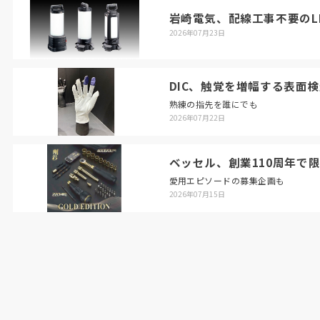
松坂氏は「直近はスタート位置の確認機能や進入
岩崎電気、配線工事不要のL
禁止エリアの設定機能などを追加しました。以前
2026年07月23日
導入できないと判断された現場でも、もしかする
と使えるようになっているかもしれません。ぜ
DIC、触覚を増幅する表面
ひ、改めて検討していただければと思います」と
熟練の指先を誰にでも
呼びかける。
2026年07月22日
同社は今後、水洗いが困難なカーペット床や狭小
ベッセル、創業110周年で
スペースにも対応できる小型除塵ロボットの投入
愛用エピソードの募集企画も
も計画しており、対応現場のさらなる拡大を見込
2026年07月15日
む。