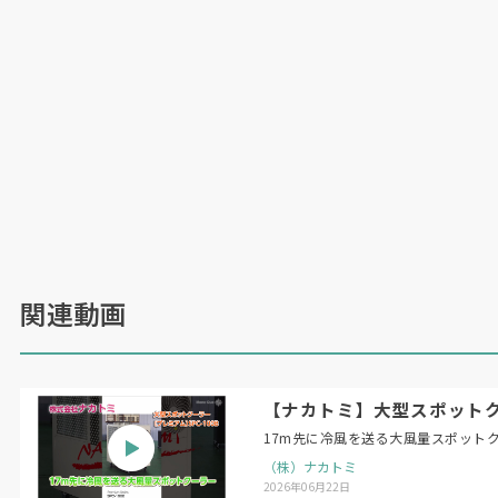
スタート位置確認機能の画面。画面上で現状と正しいスタート
位置の誤差を確認できる。現場目線の細かいアップデートを重
ねてきた
（日本物流新聞
2026
年
5
月
25
日号掲載）
関連動画
【ナカトミ】大型スポットクー
17m先に冷風を送る大風量スポット
（株）ナカトミ
2026年06月22日