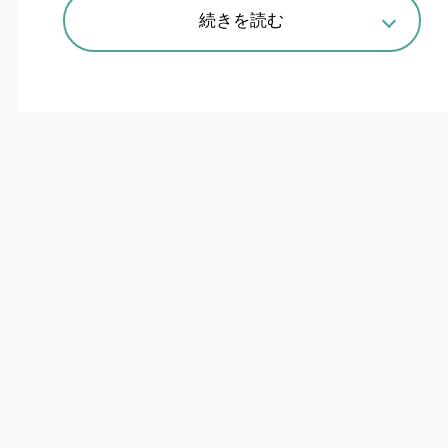
続きを読む
アマノの床洗浄ロボット「HAPiiBOT（ハピボット）」。ロボット
掃除機はカメラで周囲の環境を撮影しながら走行するものも多く、
セキュリティリスク低減のため国産であることも好感を得ている
人手不足や
DX
推進を追い風に、業務用清掃ロボ
ットへの需要が拡大している。アマノが販売する
床洗浄ロボット「
HAPiiBOT
（ハピボット）」も
その流れに乗る。ハピボットは
Preferred
Robotics
との共同開発品。発売から
3
年半、累計
販売台数は約
1000
台と、主力の手動型床洗浄機
を含めた全体の約
2
割を占める。
価格競争力を持つ中華系メーカーが台頭する中、
「工場特有のオイルミストなど、しつこい油汚れ
も綺麗に除去できる」高い洗浄力を強みとし、大
手製造業の現場にも導入されている。