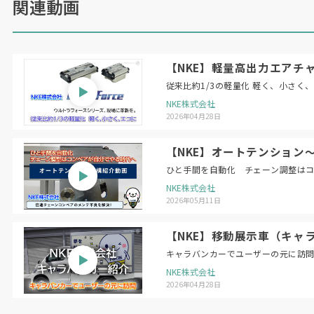
関連動画
ーや
IoT
を活用した「洗車機スマートサポート」
による遠隔監視・復旧など、強みとするアフター
サービスも前面に押し出し、年間販売台数「
100
【NKE】軽量高出力エアチャ
台」を目指す。
従来比約1/3の軽量化 軽く、小さく
NKE株式会社
2026年04月28日
【NKE】オートテンション
ひと手間を自動化 チェーン調整は
NKE株式会社
（日本物流新聞
2026
年
5
月
25
日号掲載）
2026年05月11日
【NKE】移動展示車（キャ
キャラバンカーでユーザーの元に訪
NKE株式会社
2026年04月28日