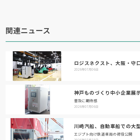
分で完了するため、「労務時間の大幅な短縮に加
え、使用水量も
150
㍑に抑えられ、ランニングコ
ストや環境負荷を低減できる」という。
関連ニュース
新機種の核心は高精度な車形検出センサーだ。同
社は乗用車向けの洗浄機で国内トップクラスのシ
ェアを持つ。そこで培った技術を応用すること
ロジスネクスト、大阪・守
で、これまで対応が難しかった冷凍・冷蔵車のル
2026年07月06日
ーフ型室外機やバスの天井部エアコンなど複雑な
形状へのブラッシングを可能にした。
神戸ものづくり中小企業展
普及に期待感
「従来、これらの部分は大まかに洗うか、洗わな
2026年07月06日
いかの
2
択だった。車形の検出能力を上げること
で、より最適な洗車が可能になった。これによ
川崎汽船、自動車船での大
り、ドライバーが脚立に乗って行っていた天面の
エジプト向け鉄道車両の荷役公開
洗浄作業などでは安全面の改善にもつながると考
2026年07月23日