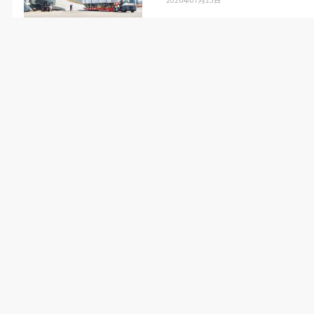
えている」（栃内部長、以下同）
さらに、特装車向け外部洗浄装置「パラレルウォ
ッシャー」で実績を持つ高圧洗浄機能を組み合わ
せることで、これまで洗えなかったダンプカーや
ミキサー車、タンクローリーなどの洗浄にも対応
する。
■業界初を多数搭載
業界初の機能も多い。動線面ではドライブスルー
方式のワンウェイ運用を初めて可能にした。従来
は洗車後に車両をバックさせて退出する必要があ
ったが、新機種では前進したまま通り抜けられ
る。これにより洗車時間をさらに半分の約
2
分に
短縮でき、水使用量も約
70
㍑に抑えられる。