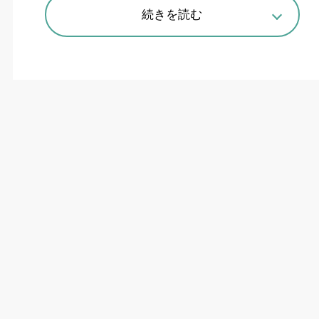
続きを読む
大型車両向け洗車機「カミオン グレイト」を背にするダイフクプラ
スモアの栃内振一郎部長
高精度センサーと高圧水を装備、特
装車にも対応
ダイフクはトラックやバスなどの大型車両向け洗
車機を
9
年ぶりに刷新。新機種の「カミオン
グレ
イト」を「ジャパントラックショー
2026
」（パ
シフィコ横浜、
5
月
14~16
日）で初披露した。