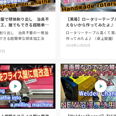
旋盤で球体削り出し 治具不
【黒苺】ロータリーテーブ
加工、誰でもできる超簡単な
えないから作ってみたよ♪
盤〕...
削り出し 治具不要の一発加
ロータリーテーブル高くて買
できる超簡単な球体加工法
作ってみたよ♪ 〔卓上旋盤〕How 
2024年11月05日
05日