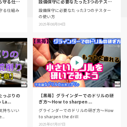
ら守る仕組
設備保守に必要なたった3つのテスタ
ー...
守る仕組み
設備保守に必要なたった3つのテスター
の使い方
2025年08月04日
たっぷりの
【黒苺】グラインダーでのドリルの研
a...
ぎ方〜How to sharpen ...
気持ちいい
グラインダーでのドリルの研ぎ方〜How
...
to sharpen the drill
2025年07月07日