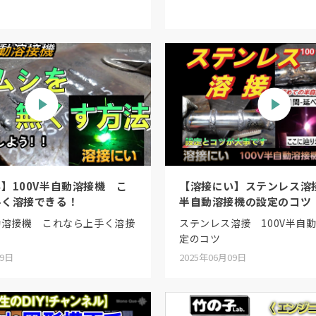
】100V半自動溶接機 こ
【溶接にい】ステンレス溶接
手く溶接できる！
半自動溶接機の設定のコツ
自動溶接機 これなら上手く溶接
ステンレス溶接 100V半自
定のコツ
09日
2025年06月09日