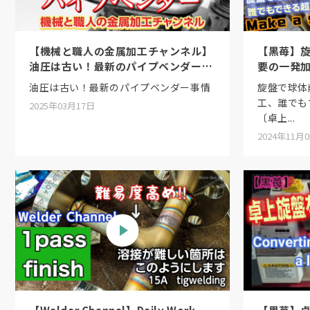
【機械と職人の金属加工チャンネル】
【黒苺】
油圧は古い！最新のパイプベンダー事
要の一発
情
球...
油圧は古い！最新のパイプベンダー事情
旋盤で球体
工、誰でも
2025年03月17日
〔卓上...
2024年11月