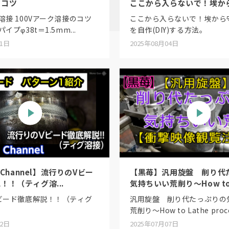
のコツ
ここから入らないで！埃か
み...
溶接 100Vアーク溶接のコツ
ここから入らないで！埃から
プφ38t＝1.5mm...
を自作(DIY)する方法。
01日
2025年08月04日
r Channel】流行りのVビー
【黒苺】汎用旋盤 削り代
！！（ティグ溶...
気持ちいい荒削り〜How to L
ビード徹底解説！！（ティグ
汎用旋盤 削り代たっぷりの
荒削り〜How to Lathe proce
22日
2025年07月07日