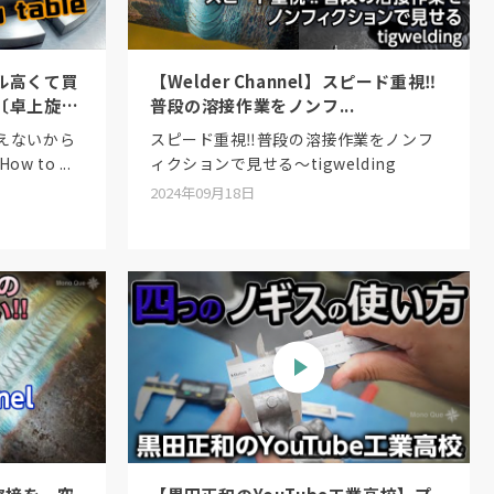
ル高くて買
【Welder Channel】スピード重視‼︎
〔卓上旋
普段の溶接作業をノンフ...
えないから
スピード重視‼︎普段の溶接作業をノンフ
to ...
ィクションで見せる〜tigwelding
2024年09月18日