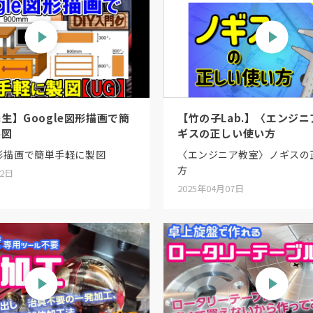
生】Google図形描画で簡
【竹の子Lab.】〈エンジ
製図
ギスの正しい使い方
図形描画で簡単手軽に製図
〈エンジニア教室〉ノギスの
方
02日
2025年04月07日