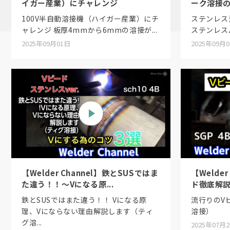
イガー産業）にチャレンジ
ーク溶接
100V半自動溶接機（ハイガー産業）にチ
ステンレス
ャレンジ 板厚4mmから6mmの溶接が...
ステンレスパイ
2025年09月01日
2025年09月
【Welder Channel】鉄とSUSではま
【Welde
た違う！！〜Vになる原...
ド徹底解説
鉄とSUSではまた違う！！ Vになる原
流行りのV
理、Vにならない理由解説します（ティ
溶接）
グ溶...
2025年07月