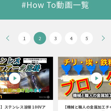
#How To動画一覧
1
2
3
4
5
】ステンレス溶接 100Vア
【機械と職人の金属加工チ