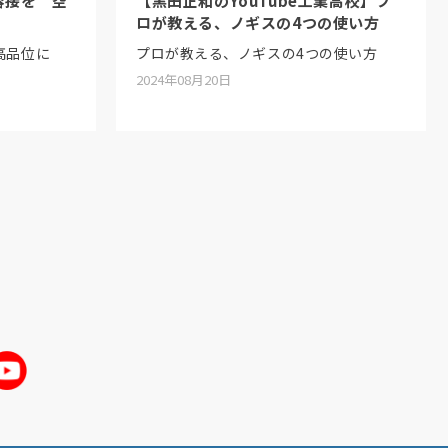
IG溶接を 空
【黒田正和のYouTube工業高校】プ
ロが教える、ノギスの4つの使い方
高品位に
プロが教える、ノギスの4つの使い方
2024年08月20日