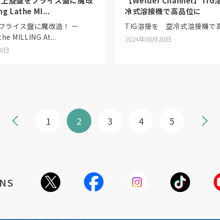
卓上旋盤をフライス盤に魔改
【Welder Channel】T
g Lathe MI...
冷式溶接機で高品位に
フライス盤に魔改造！ ー
TIG溶接を 空冷式溶接機で
he MILLING At...
2024年08月20日
20日
1
2
3
4
5
NS