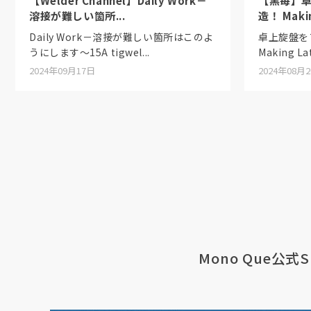
【Welder Channel】Daily Work－
【黒苺】
溶接が難しい箇所...
造！ Makin
Daily Work－溶接が難しい箇所はこのよ
卓上旋盤を
うにします〜15A tigwel...
Making Lat
2024年09月17日
2024年08月
Mono Que公式S