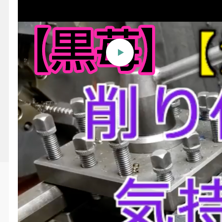
【黒苺】汎用旋盤 削り代た
っぷりの気持ちいい荒削り〜
How to Lathe processing
technology