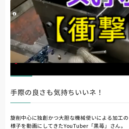
投稿日時
2025/07/07 01:34
更新日時
2025/07/07 01:41
シェアする
黒苺
#YouTuber
#製造・機械加工
#How To動画
#動画記事
汎用旋盤 削り代たっぷりの気持ちい
ここに
い荒削り〜How to Lathe processing
注目！
technology
手際の良さも気持ちいいネ！
旋削中心に独創かつ大胆な機械使いによる加工の
様子を動画にしてきたYouTuber「黒苺」さん。