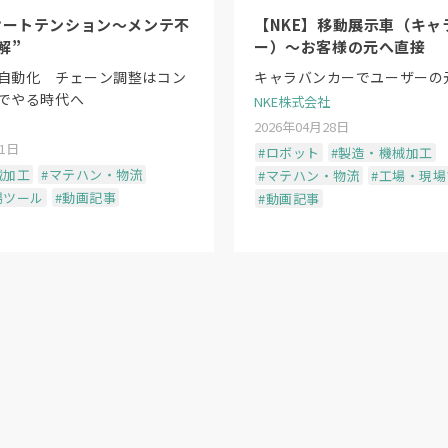
オートテンション〜メンテ不
【NKE】移動展示車（キャ
解”
ー）〜お客様の元へ直接
自動化 チェーン調整はコン
キャラバンカーでユーザーの
でやる時代へ
NKE株式会社
2026年04月28日
11日
#ロボット
#製造・機械加工
械加工
#マテハン・物流
#マテハン・物流
#工場・現
場ツール
#動画記事
#動画記事