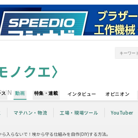
ース
動画
特集・連載
インタビュー
オピニオン
工
マテハン・物流
工場・現場ツール
YouTuber
ら入らないで！埃から守る仕組みを自作(DIY)する方法。