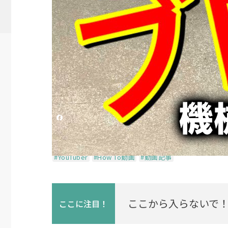
【機械と職人の金属加
で！埃から守る仕組みを自
投稿日時
2025/08/04 01:34
更新日時
2025/08/
シェアする
機械と職人の金属加工チャンネル
#YouTuber
#How To動画
#動画記事
ここから入らないで！
ここに
注目！