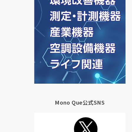
Mono Que公式SNS