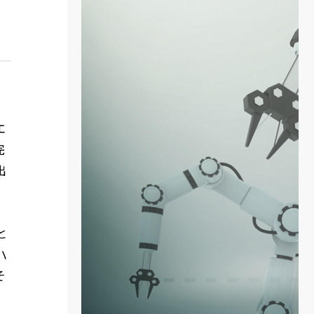
エ
完
出
と
ハ
そ