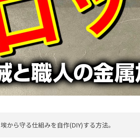
工チャンネル】ここから入らな
作(DIY)する方法。
04 01:40
埃から守る仕組みを自作(DIY)する方法。