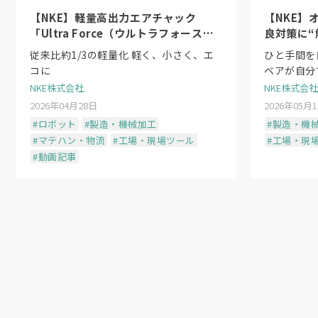
【NKE】軽量高出力エアチャック
【NKE】
「Ultra Force（ウルトラフォース）
良対策に“
シリーズ」〜日本初のシーケンスシリ
従来比約1/3の軽量化 軽く、小さく、エ
ひと手間を
ンダ機構
コに
ベアが自分
NKE株式会社
NKE株式会社
2026年04月28日
2026年05月
#ロボット
#製造・機械加工
#製造・機
#マテハン・物流
#工場・現場ツール
#工場・現
#動画記事