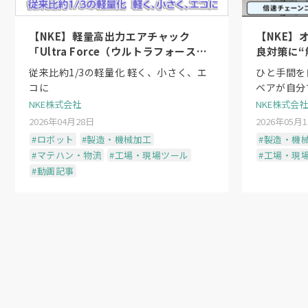
【NKE】軽量高出力エアチャック
【NKE】
「Ultra Force（ウルトラフォース）
良対策に“
シリーズ」〜日本初のシーケンスシリ
従来比約1/3の軽量化 軽く、小さく、エ
ひと手間を
ンダ機構
コに
ベアが自分
NKE株式会社
NKE株式会社
2026年04月28日
2026年05月
#ロボット
#製造・機械加工
#製造・機
#マテハン・物流
#工場・現場ツール
#工場・現
#動画記事