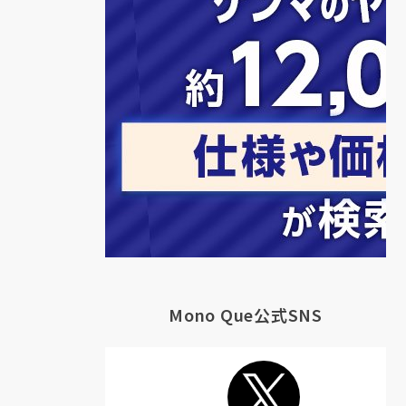
Mono Que公式SNS