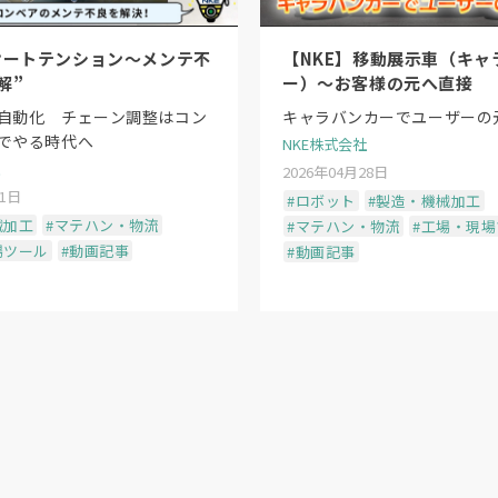
オートテンション〜メンテ不
【NKE】移動展示車（キャ
解”
ー）〜お客様の元へ直接
自動化 チェーン調整はコン
キャラバンカーでユーザーの
でやる時代へ
NKE株式会社
2026年04月28日
11日
#ロボット
#製造・機械加工
械加工
#マテハン・物流
#マテハン・物流
#工場・現
場ツール
#動画記事
#動画記事