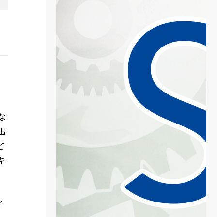
な
出
ど
キ
イ