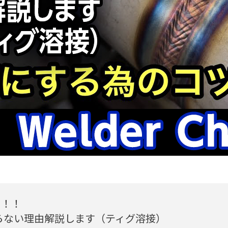
l】鉄とSUSではまた違う！！〜Vに
由解説します（ティグ溶接）
22 09:40
ャンネル）
う！！
らない理由解説します（ティグ溶接）