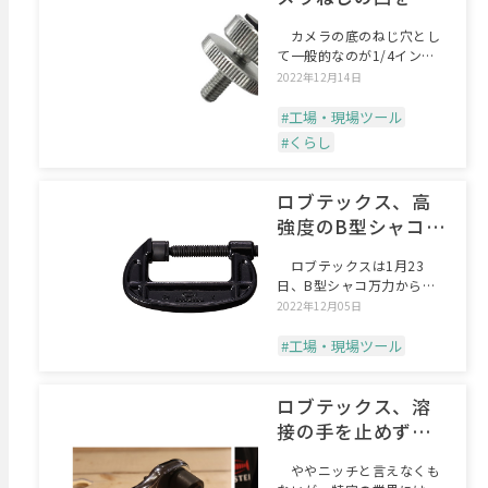
リねじの凸に変換
カメラの底のねじ穴とし
て一般的なのが1/4インチ
サイズ。これをミリねじ
2022年12月14日
#工場・現場ツール
#くらし
ロブテックス、高
強度のB型シャコ万
力
ロブテックスは1月23
日、B型シャコ万力から
「スタンダードタイプ B-
2022年12月05日
#工場・現場ツール
ロブテックス、溶
接の手を止めずに
スパッタ清掃
ややニッチと言えなくも