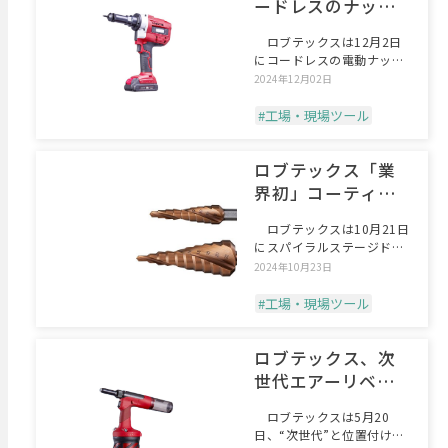
ードレスのナッタ
ー
ロブテックスは12月2日
にコードレスの電動ナッタ
ー「N1B1」を発売す
2024年12月02日
#工場・現場ツール
ロブテックス「業
界初」コーティン
グのステージドリ
ロブテックスは10月21日
ル
にスパイラルステージドリ
ル「SPSD-H」を
2024年10月23日
#工場・現場ツール
ロブテックス、次
世代エアーリベッ
ターに新モデル
ロブテックスは5月20
日、“次世代”と位置付ける