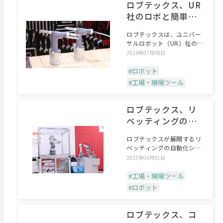
ロブテックス、UR
社のロボと簡単接
続
ロブテックスは、ユニバー
サルロボット（UR）社の協
働ロボット用認定アクセ
2026年07月08日
#ロボット
#工場・現場ツール
ロブテックス、リ
ベッティングの自
動化需要が伸長
ロブテックスが展開するリ
ベッティングの自動化シス
テムが好調だ。「数年前の
2025年04月01日
#工場・現場ツール
#ロボット
ロブテックス、コ