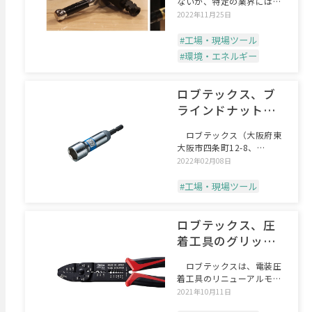
ないが、特定の業界には間
違いなく深く刺さる工具。
2022年11月25日
#工場・現場ツール
#環境・エネルギー
ロブテックス、ブ
ラインドナットを
専用工具なしで取
ロブテックス（大阪府東
付
大阪市四条町12-8、
TEL.072-980-1
2022年02月08日
#工場・現場ツール
ロブテックス、圧
着工具のグリップ
をリニューアル
ロブテックスは、電装圧
着工具のリニューアルモデ
ルを10月7日に発売する
2021年10月11日