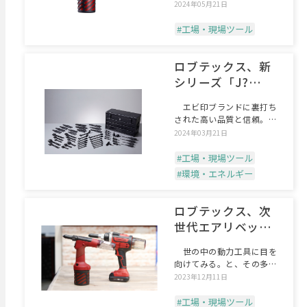
新たなデザインのエアー
2024年05月21日
#工場・現場ツール
ロブテックス、新
シリーズ「J?
CRAFT99」堂々始
エビ印ブランドに裏打ち
動
された高い品質と信頼。こ
れを余さずつぎ込み、「日
2024年03月21日
#工場・現場ツール
#環境・エネルギー
ロブテックス、次
世代エアリベッタ
ー 「R2A1」
世の中の動力工具に目を
向けてみる。と、その多く
が男性を意識したデザイン
2023年12月11日
#工場・現場ツール