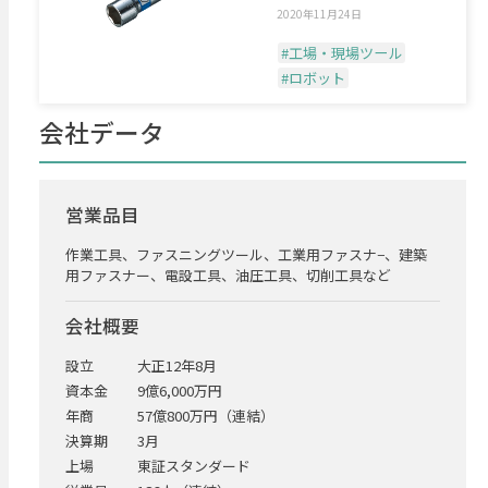
TEL.072-980-1
2020年11月24日
#工場・現場ツール
#ロボット
会社データ
営業品目
作業工具、ファスニングツール、工業用ファスナ−、建築
用ファスナー、電設工具、油圧工具、切削工具など
会社概要
設立
大正12年8月
資本金
9億6,000万円
年商
57億800万円（連結）
決算期
3月
上場
東証スタンダード