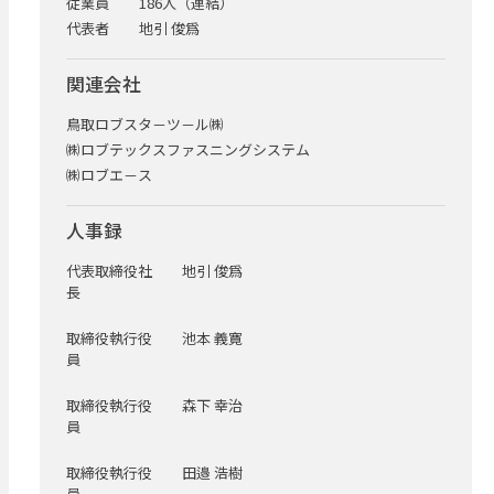
従業員
186人（連結）
代表者
地引 俊爲
関連会社
鳥取ロブスタ－ツ－ル㈱
㈱ロブテックスファスニングシステム
㈱ロブエ－ス
人事録
代表取締役社
地引 俊爲
長
取締役執行役
池本 義寛
員
取締役執行役
森下 幸治
員
取締役執行役
田邉 浩樹
員