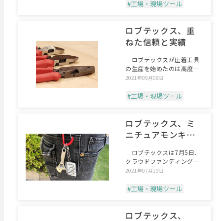
#工場・現場ツール
ロブテックス、重
ねた信頼と実績
ロブテックスが圧着工具
の生産を始めたのは高度経
済成長期の最中、1961
2021年09月08日
#工場・現場ツール
ロブテックス、ミ
ニチュアモンキレ
ンチ「with モン
ロブテックスは7月5日、
キ」
クラウドファンディングサ
イトの「Makuake
2021年07月19日
#工場・現場ツール
ロブテックス、