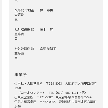
取締役 常勤監
林 邦男
査等委
員
社外取締役 監
藤本 昇
査等委
員
社外取締役 監
遠藤 美智子
査等委
員
事業所
○本社・大阪営業所 〒579-8053 大阪府東大阪市四条町
12-8
（コールセンター） TEL（072）980-1111（代）
○東京営業所 〒175-0082 東京都板橋区高島平2-6-4
○名古屋営業所 〒462-0805 愛知県名古屋市北区八龍町
1-40