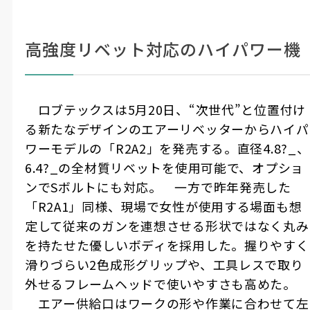
高強度リベット対応のハイパワー機
ロブテックスは
5
月
20
日、
“
次世代
”
と位置付け
る新たなデザインのエアーリベッターからハイパ
ワーモデルの「
R2A2
」を発売する。直径
4.8
?_、
6.4
?_の全材質リベットを使用可能で、オプショ
ンで
S
ボルトにも対応。 一方で昨年発売した
「
R2A1
」同様、現場で女性が使用する場面も想
定して従来のガンを連想させる形状ではなく丸み
を持たせた優しいボディを採用した。握りやすく
滑りづらい
2
色成形グリップや、工具レスで取り
外せるフレームヘッドで使いやすさも高めた。
エアー供給口はワークの形や作業に合わせて左