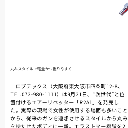
丸みスタイルで軽量かつ握りやすく
ロブテックス（大阪府東大阪市四条町
12-8
、
TEL.072-980-1111
）は
9
月
21
日、
“
次世代
”
と位
置付けるエアーリベッター「
R2A1
」を発売し
た。実際の現場で女性が使用する場面も多いこと
から、従来のガンを連想させるスタイルから丸み
を持たせたボディに一新。エラストマー樹脂を
2