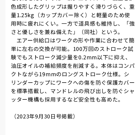
色成形したグリップは握りやすく滑りづらく、重
量
1.25kg
（カップカバー除く）と軽量のため使
用時に疲れにくい。一方で道具感も維持し、「強
さと優しさを兼ね備えた」（同社）という。
エアー供給口はワークの形や作業に合わせて簡
単に左右の交換が可能。
100
万回のストローク試
験でもストローク減少量を
0.2mm
以下に抑え、
油圧オイルの補給頻度を削減する。本体はコンパ
クトながら
19mm
のロングストローク仕様。シ
リンダーカップにワークへの傷を防ぐ保護カバー
を標準搭載し、マンドレルの飛び出しを防ぐシャ
ッター機構も採用するなど安全性も高めた。
（
2023
年
9
月
30
日号掲載）