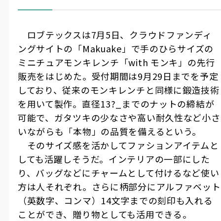
ロブテックスは
7
月
5
日、クラウドファンディ
ングサイトの「
Makuake
」で手のひらサイズの
ミニチュアモンキレンチ「
with
モンキ」の先行
販売をはじめた。受付期間は
9
月
29
日までを予定
しており、従来のモンキレンチと同様に鍛造技術
を用いて製作。直径
13
?_までのナットの締結が
可能で、ガタツキの少なさや高い耐久性など小さ
いながらも「本物」の品質を備えるという。
そのサイズ感を活かしてファションアイテムと
しても活躍しそうだ。インテリアの一部にした
り、バッグなどにチャームとして付けるなど使い
方は人それぞれ。さらに柄部分にアルファベット
（英数字、コンマ）
14
文字までの刻印も入れる
ことができ、贈り物としても活用できる。