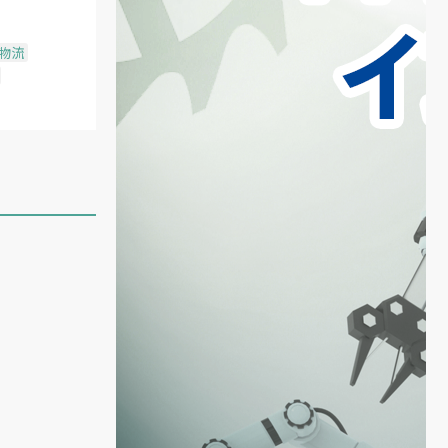
物流
築
像
定
、