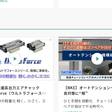
械加工
軽量高出力エアチャック
【NKE】オートテンション
 Force（ウルトラフォース）
良対策に“解”
」〜日本初のシーケンスシリ
/3の軽量化 軽く、小さく、エ
ひと手間を自動化 チェーン
ベアが自分でやる時代へ