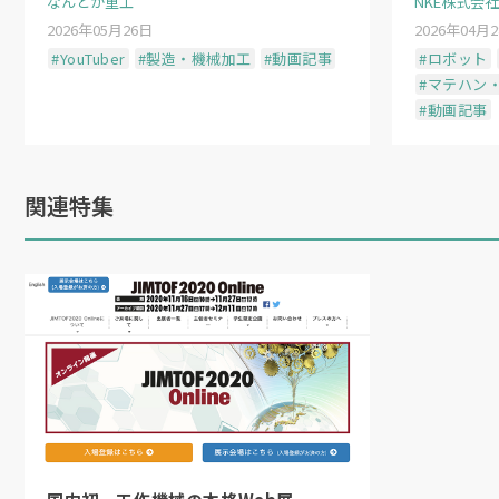
なんとか重工
NKE株式会社
2026年05月26日
2026年04月
#YouTuber
#製造・機械加工
#動画記事
#ロボット
#マテハン
熱交換器をフラットな状態
#動画記事
「
R290
は環境性能に優れる一方で、強燃
が不可欠。内製化することでよりいっそ
関連特集
内事業統括本部
営業本部
営業企画部
販
■検査工程はAIで
1
階の貯湯ユニット生産ラインでは、
AI
を
認識技術で、減圧弁の向きの正誤や逆止
する。手作業が中心だった検査工程に自
省人化を同時に実現。検査データの蓄積