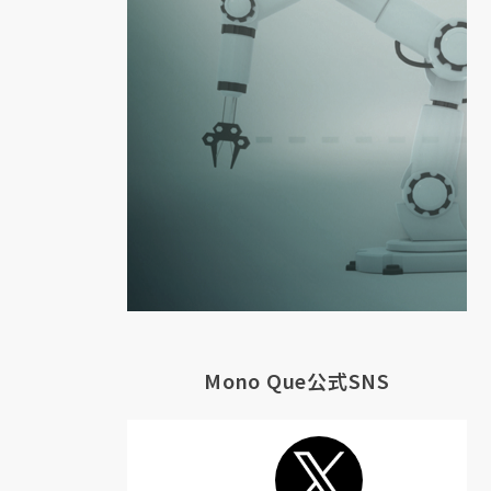
で
自
Mono Que公式SNS