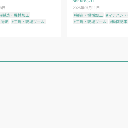
NKE株式会社
28日
2026年05月11日
#製造・機械加工
#製造・機械加工
#マテハン・
・物流
#工場・現場ツール
#工場・現場ツール
#動画記事
で受入れることで輸送効率を約４倍向上させた
性という特性を持つ。高度な安全・品質管理体制の構
う供給の安定化に寄与できるとみている」（ノーリツ
国
売推進室
温水グループの市原拓リーダー）
用いた検査システムも導入する。
AI
カメラを用いた画
弁（チェックバルブ）の組付け忘れの有無などを自動判
動検査装置を投入することで、検査精度の向上と均質化
による将来的な品質管理の高度化にも寄与するとみる。