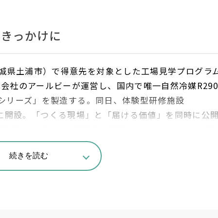
のきっかけに
城県土浦市）で得意先を対象とした工場見学プログラ
プ会社のアールビーが運営し、国内で唯一自然冷媒
R29
シリーズ」を製造する。同日、体験型研修施設
に開設。「つくる現場」と「届ける価値」を同時に公
次世代ハイブリッド給湯機の普及を加速させることを狙
続きを読む
に製造現場を公開した。見学の中核となったのが、昨
た生産ラインだ。ヒートポンプユニット生産ラインと貯
需要拡大を見越し年間
3
万台の生産能力を備える。