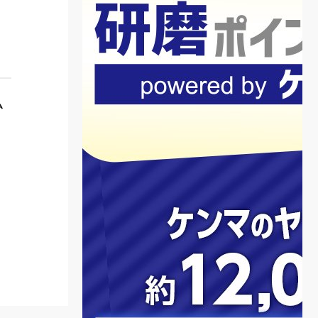
ム
0
開
年
湯