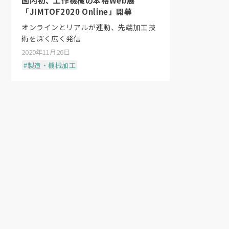
国内初、工作機械の本格Web展
他にも、外装部品の加工に海外メーカー
「JIMTOF2020 Online」開幕
板を押さえて曲げる方式のため、大型で
オンラインとリアルが連動、先端加工技
動完了する。
術を深く広く発信
2020年11月26日
#製造・機械加工