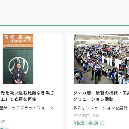
トポンプユニット生産ラインでは、従来よりも製造にお
理の一貫性の向上と部品配送時の
CO2
排出量低減を図っ
工だ。従来は協力工場で曲げたものを仕入れていたが
ンサイドで曲げることで、輸送効率を約
4
倍向上させた
（ロウ付け）などでも行った。
、光を吸い込む比類なき黒さ
タナカ善、最新の機械・工
加工」で衣類を再生
ソリューション活動
屋がニッチプラットフォーマ
多彩なソリューションを展開
2026年07月24日
24日
#製造・機械加工