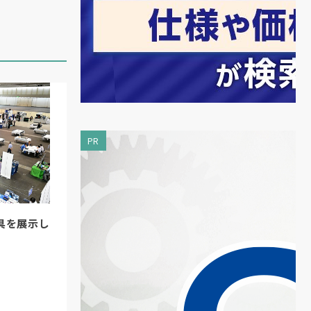
、
。
PR
具を展示し