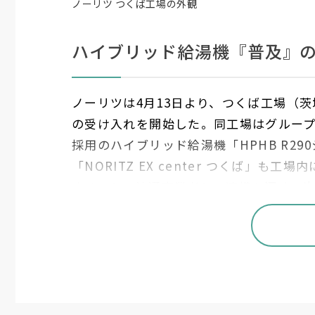
ノーリツ つくば工場の外観
ハイブリッド給湯機『普及』
ノーリツは
4
月
13
日より、つくば工場（茨
の受け入れを開始した。同工場はグルー
採用のハイブリッド給湯機「
HPHB R290
「
NORITZ EX center
つくば」も工場内
することで流通事業者との連携を深め、
う。
プログラム開始に先駆けて
9
日には報道陣
11
月の製品リニューアルとともに新設し
ユニット生産ラインからなり、将来的な