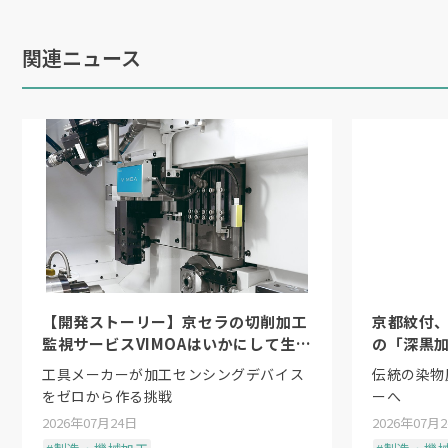
2
階に設置した全長
120
㍍にもおよぶヒー
関連ニュース
ける加工工程の内製化率を高め、品質管
た。その一例が蒸発熱交換器の
L
字曲げ加
熱交換器をフラットな状態で受入れライ
同様の措置を凝縮熱交換器のパイプ溶接
【開発ストーリー】京セラの切削加工
京都紋付
監視サービスVIMOAはいかにして生ま
の「深黒
れたか
工具メーカーが加工センシングデバイス
伝統の染物
をゼロから作る挑戦
ーへ
2026年07月24日
2026年07月