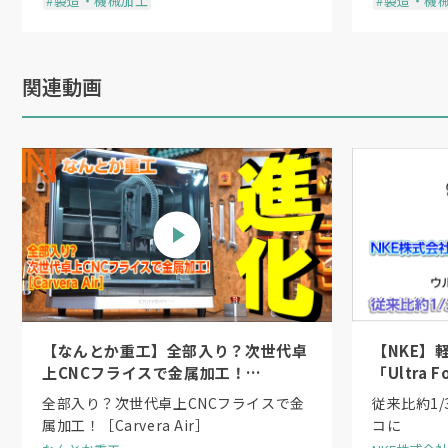
#製造・機械加工
#製造・機
関連動画
【なんとか重工】全部入り？次世代卓
【NKE】
上CNCフライスで金属加工！
「Ultra
［Carvera Air］
シリーズ
全部入り？次世代卓上CNCフライスで金
従来比約1
ンダ機構
属加工！［Carvera Air］
コに