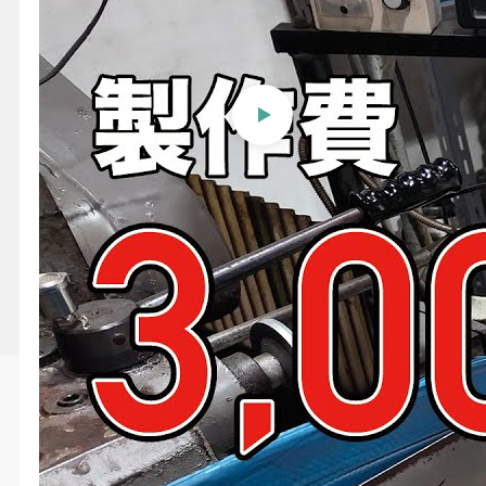
【研磨屋TV】製作費3,000円
以下！排熱ダクト / Heat
exhaust duct for under
3,000 yen!