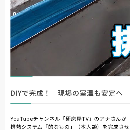
投稿日時
2026/05/18 10:42
更新日時
2026/05/18 11:05
シェアする
研磨屋TV
#YouTuber
#製造・機械加工
#動画記事
製作費3,000円以下！排熱ダクト
ここに
Heat exhaust duct for under 3,000
注目！
yen!
DIYで完成！ 現場の室温も安定へ
YouTubeチャンネル「研磨屋TV」のアナさんが
排熱システム「的なもの」（本人談）を完成させ