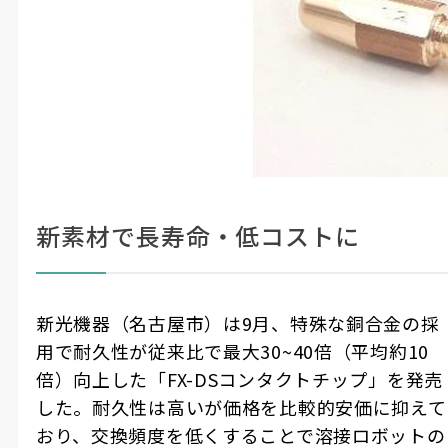
新素材で長寿命・低コストに
新光機器（名古屋市）は
9
月、特殊な銅合金の採
用で耐久性が従来比で最大
30~40
倍（平均約
10
倍）向上した「
FX-DS
コンタクトチップ」を発売
した。耐久性は高いが価格を比較的安価に抑えて
おり、交換頻度を低くすることで溶接ロボットの