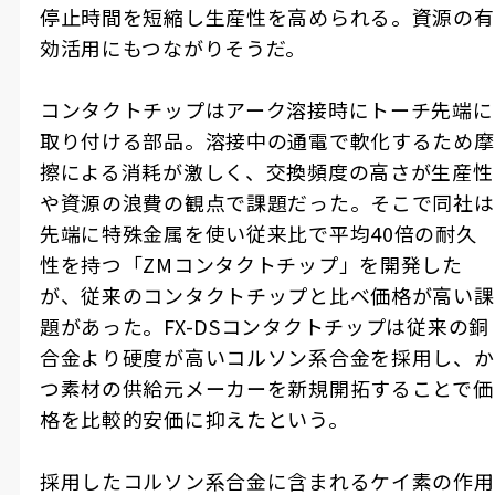
停止時間を短縮し生産性を高められる。資源の有
効活用にもつながりそうだ。
コンタクトチップはアーク溶接時にトーチ先端に
取り付ける部品。溶接中の通電で軟化するため摩
擦による消耗が激しく、交換頻度の高さが生産性
や資源の浪費の観点で課題だった。そこで同社は
先端に特殊金属を使い従来比で平均
40
倍の耐久
性を持つ「
ZM
コンタクトチップ」を開発した
が、従来のコンタクトチップと比べ価格が高い課
題があった。
FX-DS
コンタクトチップは従来の銅
合金より硬度が高いコルソン系合金を採用し、か
つ素材の供給元メーカーを新規開拓することで価
格を比較的安価に抑えたという。
採用したコルソン系合金に含まれるケイ素の作用