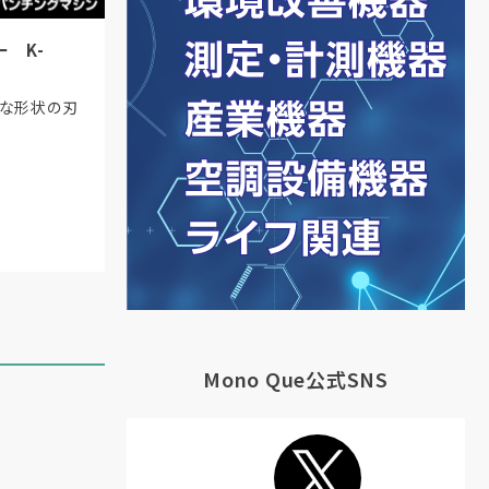
 K-
様な形状の刃
Mono Que公式SNS