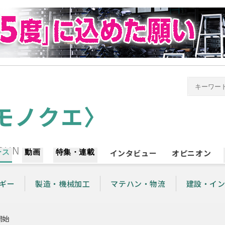
ース
動画
特集・連載
インタビュー
オピニオン
ギー
製造・機械加工
マテハン・物流
建設・イ
開始