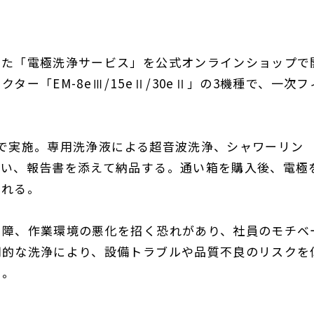
した「電極洗浄サービス」を公式オンラインショップで
ー「EM-8eⅢ/15eⅡ/30eⅡ」の3機種で、一次フ
ターで実施。専用洗浄液による超音波洗浄、シャワーリン
行い、報告書を添えて納品する。通い箱を購入後、電極
られる。
故障、作業環境の悪化を招く恐れがあり、社員のモチベ
期的な洗浄により、設備トラブルや品質不良のリスクを
る。