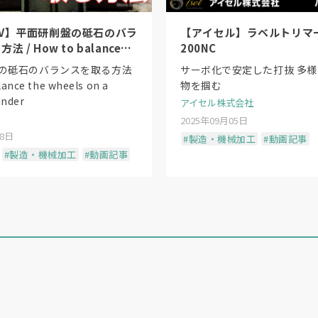
V】平面研削盤の砥石のバラ
【アイセル】ラベルトリマー
 / How to balance
200NC
s on a surface grinder
の砥石のバランスを取る方法
サーボ化で安定した打抜 多
lance the wheels on a
物を掴む
inder
アイセル株式会社
2025年09月05日
18日
#製造・機械加工
#動画記事
#製造・機械加工
#動画記事