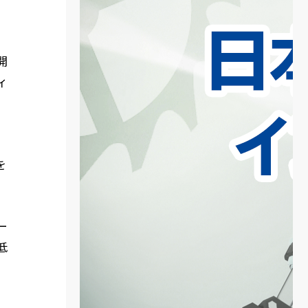
開
ィ
を
ー
低