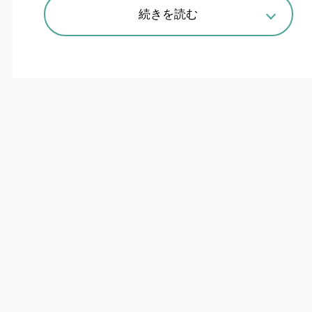
安達俊雄理事長（左）から贈賞される受賞者
続きを読む
（公財）工作機械技術振興財団（安達俊雄理事
長）は
6
月
17
日、「第
46
回工作機械技術振興賞」
の贈賞式を都内のホテルで行った。論文賞に
14
候補から
5
件が選ばれ、奨励賞に
5
件、試験研究
助成
12
件が選ばれた。
伊東誼審査委員長は「論文賞は
7
、
8
件は表彰し
たいところだが、申請数が減っており今年は
5
件、昨年は
3
件にとどまった。贈賞に値しない推
薦も見られ、今後は一般公募のみにすることも考
えられる」とやや厳しい審査報告を述べた。一方
で「主となる構造設計に関する論文が皆無に等し
い。先行するドイツに遅れをとっており、ドイツ
語でしか発表されていない論文も参考にしてぜひ