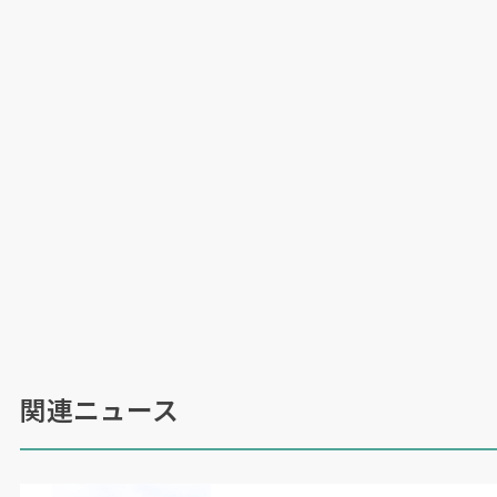
（日本物流新聞
2025
年
6
月
25
日号掲載）
関連ニュース