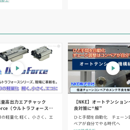
械加工
軽量高出力エアチャック
【NKE】オートテンション
 Force（ウルトラフォース）
良対策に“解”
」〜日本初のシーケンスシリ
/3の軽量化 軽く、小さく、エ
ひと手間を自動化 チェーン
ベアが自分でやる時代へ