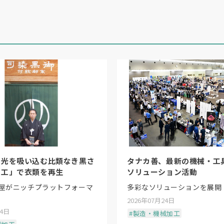
半導体に限らず、データセンター周辺の電力や冷却装置
グネスケールが使われる。レーザスケールだけでなくマ
を示した。
産管理システムを連携させた自動搬送システムを導入し
生産リードタイムの短縮と高い品質管理を進めていく。
を最重要課題の一つと捉え、サステナブルなエネルギー
太陽光発電パネルを設置。発電容量は約
491kW
、年間
を工場内の空調や照明に供給、年間約
225
㌧の
CO2
排出
、光を吸い込む比類なき黒さ
タナカ善、最新の機械・工
時に、クリーンエネルギーを活用した「次世代型スマー
加工」で衣類を再生
ソリューション活動
屋がニッチプラットフォーマ
多彩なソリューションを展開
2026年07月24日
24日
#製造・機械加工