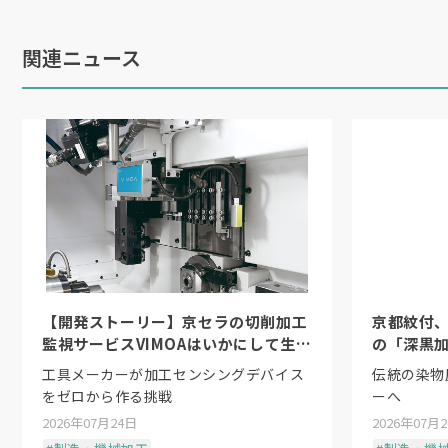
体装置メーカーが活況を呈している上、
関連ニュース
電子部品などを加工する機械に当社のマ
ネスケールも伸びている」と強い手応え
奈良事業所では無人搬送車（
AGV
）と生
部材や仕掛品の工程間搬送を自動化し、
また、製造工程における環境負荷の低減
策として今年
2
月から工場屋根に大規模な
定発電量は約
54
万
kWh
で、発電した全量
【開発ストーリー】京セラの切削加工
京都紋付
減を見込む。生産能力の増強を図ると同
監視サービスVIMOAはいかにして生ま
の「深黒
工場」としての運用を推進する。
れたか
工具メーカーが加工センシングデバイス
伝統の染物
をゼロから作る挑戦
ーへ
2026年07月24日
2026年07月