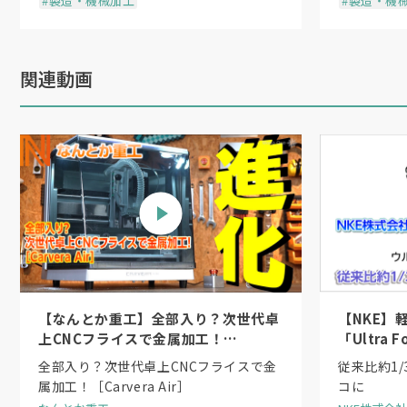
#製造・機械加工
#製造・機
関連動画
【なんとか重工】全部入り？次世代卓
【NKE】
上CNCフライスで金属加工！
「Ultra
［Carvera Air］
シリーズ
全部入り？次世代卓上CNCフライスで金
従来比約1
ンダ機構
属加工！［Carvera Air］
コに