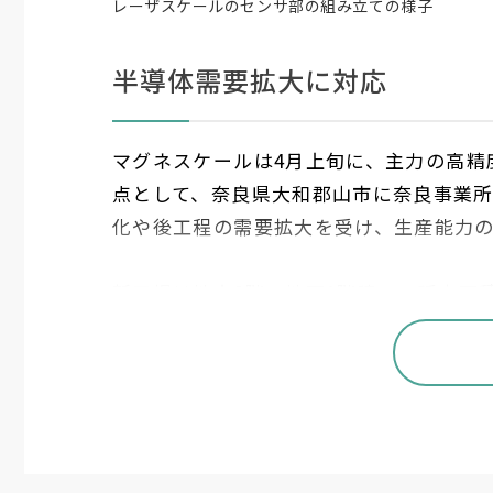
レーザスケールのセンサ部の組み立ての様子
半導体需要拡大に対応
マグネスケールは
4
月上旬に、主力の高精
点として、奈良県大和郡山市に奈良事業
化や後工程の需要拡大を受け、生産能力
新工場は地上
3
階、地下
1
階建てで延床面
の相互バックアップ体制を構築し、地政
ェーンを実現した。「将来的には伊勢原
（大野治社長）。両拠点を合わせた生産
を目指す。
最近の事業環境について大野社長は「掛