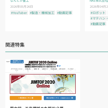
なんとか重工
NKE株式会社
2026年05月26日
2026年04月
#YouTuber
#製造・機械加工
#動画記事
#ロボット
#マテハン
#動画記事
（日本物流新聞
2026
年
5
月
15
日号掲載）
関連特集