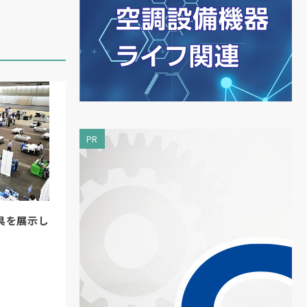
、
グ
、
PR
対
想
削
具を展示し
ト