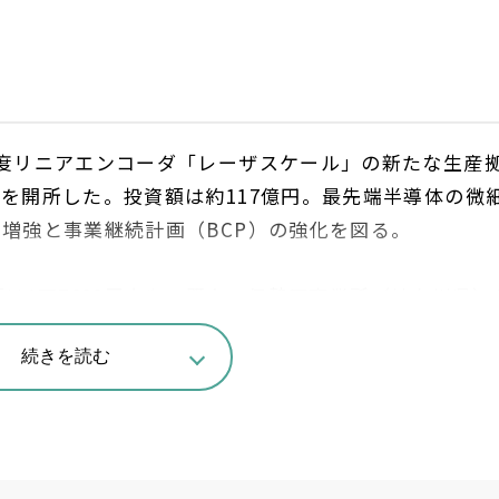
度リニアエンコーダ「レーザスケール」の新たな生産
所を開所した。投資額は約
117
億円。最先端半導体の微
の増強と事業継続計画（
BCP
）の強化を図る。
積は
1
万
7622
平方㍍。既存の伊勢原事業所（神奈川県）
学的リスクや自然災害時にも供給を継続できるサプライ
続きを読む
を研究開発拠点とし、奈良に量産機能を随時移していく
能力は年間
6
万軸を確保しており
2030
年に売上高
300
億
け値なしで非常にいい。生成
AI
やデータセンターなど半