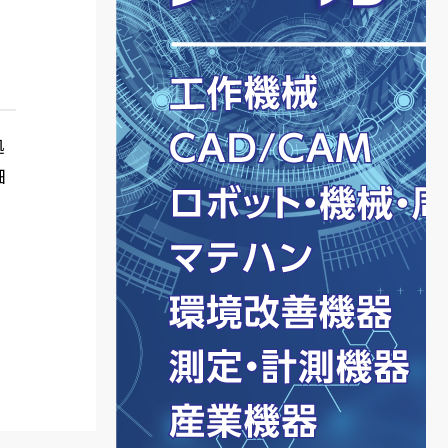
拠
細
と
チ
」
円
導