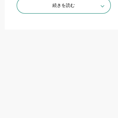
続きを読む
次世代モビリティ開発拠点「Woven City Inventor Garage」の外観
大規模AIで「集中力を高める珈琲」
を開発？
トヨタ自動車は静岡県裾野市で開発する実験都市
「
Toyota Woven City
」内に
4
月、次世代モビリ
ティ開発拠点「
Woven City Inventor Garage
」
（以下、インベンターガレージ）を開設した。
4
月
20~24
日にかけて開催された参画企業（インベ
ンター
:
発明家）との共創イベント
「
KAKEZAN2026
」で同施設を披露した。