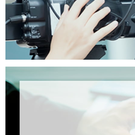
取るのは非常に困難。住人理解のある
Woven
City
ならでは」とメリットを話す。
（日本物流新聞
2026
年
5
月
15
日号掲載）