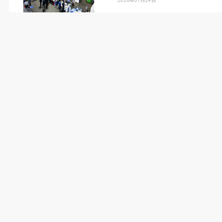
インベンターガレージの内観。工場の面影が各所に残る
「モノづくりの歴史を『未来に繋げたい』」とい
う社員の想いの通り、外観だけでなく施設内には
東富士工場の
“
遺産
”
が随所に息づく。その象徴
がコマツ産機製のトランスファープレス機（加圧
能力
4600
㌧）が設置されていた場所だ。イベン
ト用ピッチステージ「ピットステージ」へと変貌
した空間の上方には、
10
㌧クラスの金型を交換