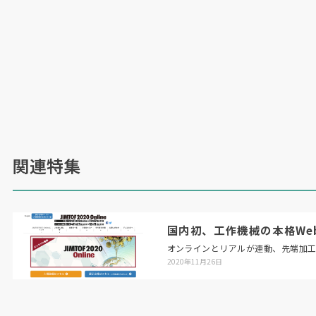
この
AI Vision Engine
をカフェ運営に応用してい
るのが
UCC
ジャパンだ。
Woven City
内の上島珈
琲店において、
10
秒ごとに滞在中の顧客行動を
カメラで理解し、言語化して蓄積。コーヒーを飲
むことが集中力や生産性にどう影響するかの実証
実験を行う。同社は解析テキストを基に「パソコ
ン操作」「スマートフォン利用」など
9
つの行動
関連特集
パターンに分類し、滞在時間中にどの行動がどの
くらい検知されたかを積み上げ式グラフで可視
化。アンケートで「集中できた」と回答した顧客
はパソコン操作が継続的に検知される一方、「や
国内初、工作機械の本格Web展「
や集中できた」にとどまった客はパソコンとスマ
オンラインとリアルが連動、先端加
2020年11月26日
ートフォンの操作が同時に検知される傾向があ
り、主観的な集中度と客観データの整合が確認で
きたという。