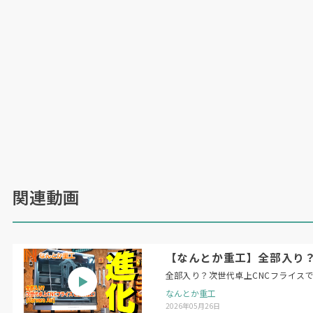
プレス機下のピットをイベント用のスペースに
■産業超えたカケザンが新たな価値に
KAKEZAN 2026
では、トヨタ自動車の子会社
Woven by Toyota
やインベンターが開発する先
端技術が展示された。中核を担ったのが
Woven
関連動画
by Toyota
が開発する「
Woven City AI Vision
Engine
」（以下、
AI Vision Engine
）。カメラ映
像などの視覚情報をもとに、人やモビリティの挙
【なんとか重工】全部入り？次
動、街の状態をリアルタイムで自然言語に変換で
全部入り？次世代卓上CNCフライスで金属
きる大規模基盤
AI
モデルで、動画理解
AI
の性能評
なんとか重工
価「
MVBench Leaderboard
」で世界トップレベ
2026年05月26日