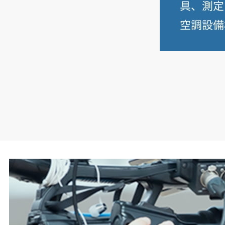
ＵＣＣジャパンは
AI Vision Engine
を活用した実証を
Woven
City
内のカフェで行っている
現在、
200
件以上のデータを蓄積しており、今後
はコーヒーの種類や温度など条件を変えた際の影
響も検証していく予定。他にも、ダイキン工業や
トヨタ紡織といった他のインベンターと『カケザ
ン』も模索し、「集中力を高めるコーヒー」の開
発に役立てたい考え。開発を担当する
UCC
上島珈
琲・
R&D
本部
R&D
推進チームの出原太智主任は
「こうしたデータを実際のカフェ環境で網羅的に