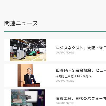
会社設立
4
年目の埼玉県所沢市に工場をもつ
Highlanders
は四脚ロボット「
HLQ
︱
PRO
」を実
関連ニュース
演。派手な動きはなかったが、「信頼性、耐久性
がウリ。作業工具を扱うようにガサツに取り扱え
る」と言う。とりわけギヤ周りが力強く、「ギヤ
径は中国製の
2
、
3
倍はあり、耐久性はそれ以
ロジスネクスト、大阪・守
上」。ソフトは自社製でモーター以外のハードも
2026年07月06日
日本製で、データ流出や不具合時の対応などを考
慮して日本市場には日本製ロボットをと訴えた。
山善FA・Sier会総会、ヒ
ロボットは少し小型化して今年中に量産の予定と
今期売上目標は10.4%増へ
いう。
2026年07月21日
日東工器、HPCのパフォー
2026年07月21日