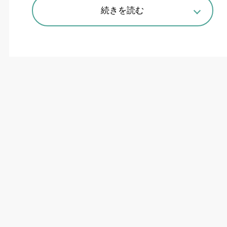
続きを読む
人型ロボットが柔軟物をピック&ドロップする様子を見せた山善と
INSOL-HIGH
AI博覧会に3社が出展
100
社超の
AI
関連企業や専門家が集まる「
AI
博覧
会
Spring2026
」が
4
月
7
、
8
の両日、千代田区の
東京国際フォーラムで開かれ、
1
万
751
人が訪れ
た。生成
AI
や
AI
エージェントの開発、また
AI
を使
ったデータ分析や面接、人材育成、
DM
営業など
が提案された。
8
回目となる今回、フィジカル
AI
・ロボットゾー
ンが新設され、
TechShare
、山善、
Highlanders