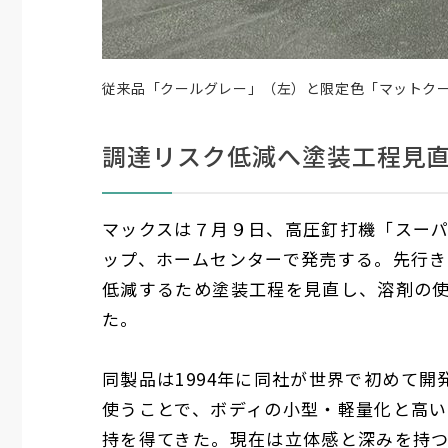
従来品「クールグレー」（左）と限定色「マットク
調達リスク低減へ塗装工程見
マックスは７月９日、高圧釘打機「スー
ップ、ホームセンターで発売する。先行
低減するため塗装工程を見直し、溶剤の
た。
同製品は
1994
年に同社が世界で初めて開
使うことで、ボディの小型・軽量化と高
持を得てきた。現在は立体感と深みを持