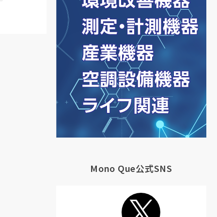
Mono Que公式SNS