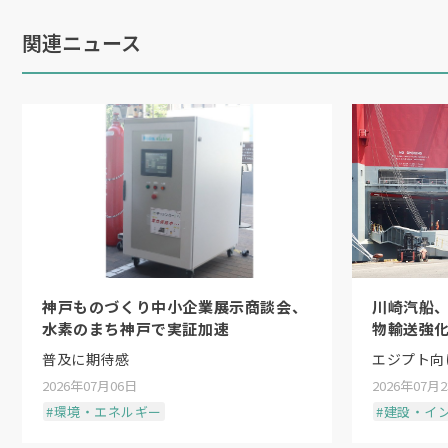
関連ニュース
神戸ものづくり中小企業展示商談会、
川崎汽船
水素のまち神戸で実証加速
物輸送強
普及に期待感
エジプト向
2026年07月06日
2026年07月
#環境・エネルギー
#建設・イ