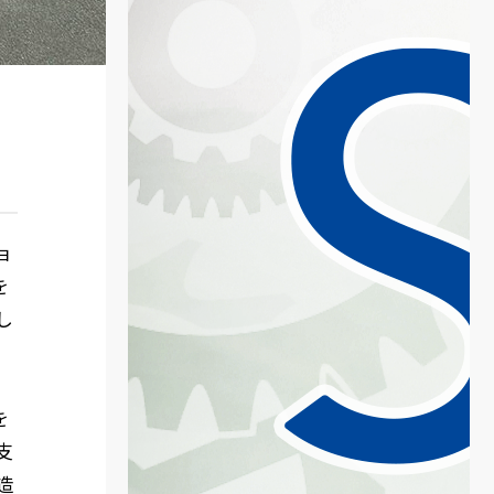
ョ
を
し
を
支
造