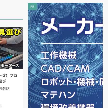
PR
ーズ】プロ
選び
具選び
ル