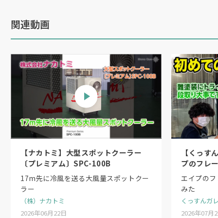
関連動画
【ナカトミ】大型スポットクーラー
【くっす
〔プレミアム〕SPC-100B
プのフレ
た
17m先に冷風を送る大風量スポットクー
エイプのフ
ラー
みた
（株）ナカトミ
くっすんガ
2026年06月22日
2026年07月