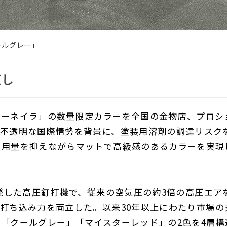
ールグレー」
直し
パーネイラ」の数量限定カラーを全国の金物店、プロシ
き不透明な国際情勢を背景に、塗装用溶剤の調達リスク
使用量を抑えながらマットで高級感のあるカラーを実現
発した高圧釘打機で、従来の空気圧の約
3
倍の高圧エア
い打ち込み力を両立した。以来
30
年以上にわたり市場の
つ「クールグレー」「マイスターレッド」の
2
色を
4
層構