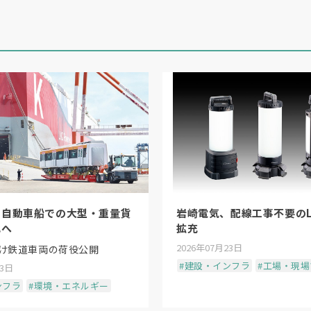
、自動車船での大型・重量貨
岩崎電気、配線工事不要のL
化へ
拡充
2026年07月23日
け鉄道車両の荷役公開
#建設・インフラ
#工場・現
23日
ンフラ
#環境・エネルギー