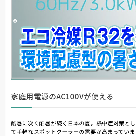
この動画へのお問い合わせ
シェアする
（株）ナカトミ
#工場・現場ツール
#動画記事
エコ冷媒R32を採用、環境配慮型の暑
ここに
注目！
さ対策
家庭用電源のAC100Vが使える
酷暑に次ぐ酷暑が続く日本の夏。熱中症対策とし
て手軽なスポットクーラーの需要が高まっていま