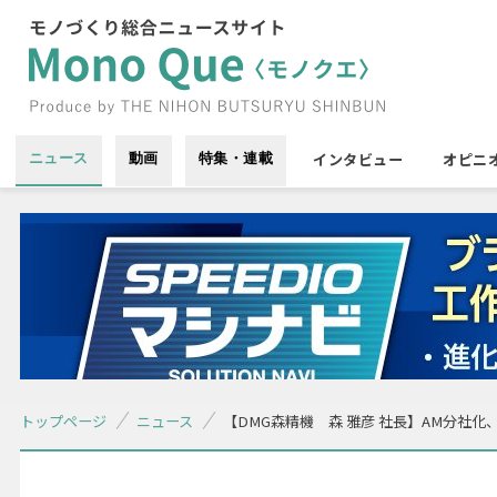
インタビュー
オピニ
ニュース
動画
特集・連載
トップページ
ニュース
【DMG森精機 森 雅彦 社長】AM分社化、