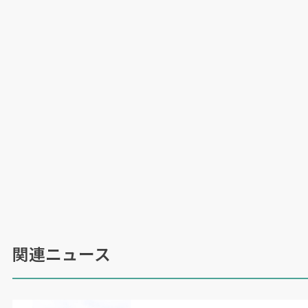
（
2021
年
12
月
10
日号掲載）
関連ニュース