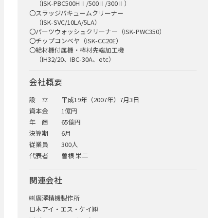
（ISK-PBC500HⅡ/500Ⅱ/300Ⅱ）
〇スラッジバキュームクリーナー
（ISK-SVC/10LA/5LA）
〇パーツウォッシュクリーナー（ISK-PWC350）
〇チップコンベヤ（ISK-CC20E）
〇給材機付属機・棒材先端加工機
（IH32/20、IBC-30A、etc）
会社概要
設 立
平成19年（2007年）7月3日
資本金
1億円
年 商
65億円
決算期
6月
従業員
300人
代表者
曽根 栄二
関連会社
㈱廣澤精機製作所
日本アイ・エス・ケイ㈱