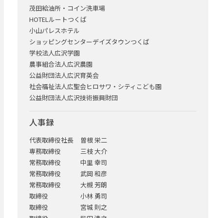
茂田給油所・コイン洗車場
HOTELルートつくば
小山パレスホテル
ショッピングセンターデイズタウンつくば
学校法人広沢学園
農事組合法人広沢農園
公益財団法人広沢育英会
社会福祉法人広聖会ヒロサワ・シティこども園
公益財団法人広沢技術振興財団
人事録
代表取締役社長
曽根 栄二
専務取締役
三枝 大介
常務取締役
中里 幸司
常務取締役
武岡 和彦
常務取締役
大槻 芳朗
取締役
小林 勇司
取締役
宮城 則之