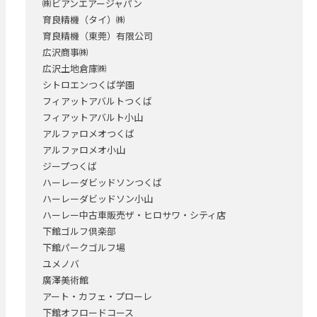
㈱ビアンエアージャパン
育良精機（タイ）㈱
育良精機（東莞）有限公司
広沢商事㈱
広沢土地倉庫㈱
シトロエンつくば学園
フィアットアバルトつくば
フィアットアバルト小山
アルファロメオつくば
アルファロメオ小山
ジープつくば
ハーレーダビッドソンつくば
ハーレーダビッドソン小山
ハーレー中古車販売ザ・ヒロサワ・シティ店
下館ゴルフ倶楽部
下館パークゴルフ場
ユメノバ
廣澤美術館
アート・カフェ・プローレ
下館オフロードコース