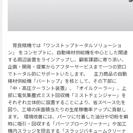
育良精機では「ワンストップトータルソリューショ
ン」 をコンセプトに、自動棒材供給機を中心とした関連
する周辺装置をラインアップし、顧客課題に寄り添い、
企画・開発・提案からアフターサービスまで一つの窓口
でトータル的にサポートいたします。 主力商品の自動
棒材供給機「バートップ」を核として、その下部に
「中・高圧クーラント装置」、「オイルクーラー」、上
部に電気集塵式ミスト回収機「ミストチェンジャー」を
それぞれ立体的に設置することにより、省スペース化を
図り、工場の床面積当たりの生産稼働率アップに貢献し
ます。 環境改善には、パーツに付着した油分や切粉を瞬
時に吸引・回収する「パーツブロークリーナー」や加工
機内スラッジを除去する「スラッジバキュームクリーナ