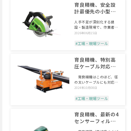
育良精機、安全設
計最優先の小型切
断機
人手不足が深刻化する建
設・製造現場で、作業者の
安全管理が経営課題として
2026年06月15日
浮
#工場・現場ツール
育良精機、特別高
圧ケーブル対応の
中間送り機
育良精機はこのほど、径
の太いケーブルにも対応し
たケーブル中間送り機「パ
2024年10月08日
#工場・現場ツール
育良精機、最新の4
センサーフィルタ
ー搭載の自動遮光