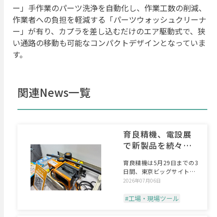
ー」手作業のパーツ洗浄を自動化し、作業工数の削減、
作業者への負担を軽減する「パーツウォッシュクリーナ
ー」が有り、カプラを差し込むだけのエア駆動式で、狭
い通路の移動も可能なコンパクトデザインとなっていま
す。
関連News一覧
育良精機、電設展
で新製品を続々発
表
育良精機は5月29日までの3
日間、東京ビッグサイトで
開催された「JECA
2026年07月06日
#工場・現場ツール