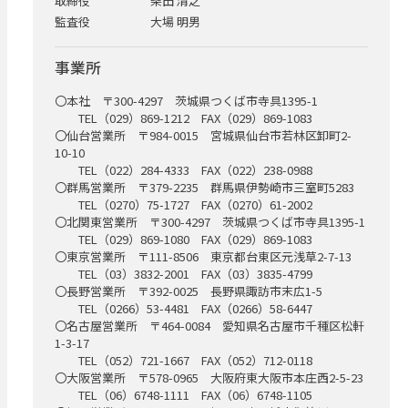
取締役
柴田 清之
監査役
大場 明男
事業所
〇本社 〒300-4297 茨城県つくば市寺具1395-1
TEL（029）869-1212 FAX（029）869-1083
〇仙台営業所 〒984-0015 宮城県仙台市若林区卸町2-
10-10
TEL（022）284-4333 FAX（022）238-0988
〇群馬営業所 〒379-2235 群馬県伊勢崎市三室町5283
TEL（0270）75-1727 FAX（0270）61-2002
〇北関東営業所 〒300-4297 茨城県つくば市寺具1395-1
TEL（029）869-1080 FAX（029）869-1083
〇東京営業所 〒111-8506 東京都台東区元浅草2-7-13
TEL（03）3832-2001 FAX（03）3835-4799
〇長野営業所 〒392-0025 長野県諏訪市末広1-5
TEL（0266）53-4481 FAX（0266）58-6447
〇名古屋営業所 〒464-0084 愛知県名古屋市千種区松軒
1-3-17
TEL（052）721-1667 FAX（052）712-0118
〇大阪営業所 〒578-0965 大阪府東大阪市本庄西2-5-23
TEL（06）6748-1111 FAX（06）6748-1105