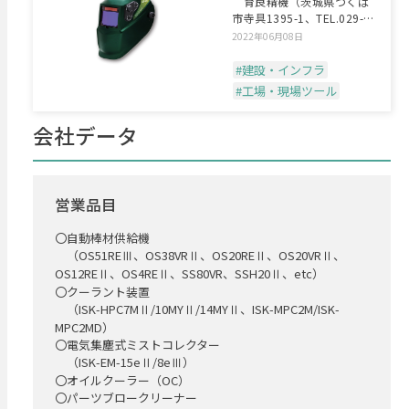
育良精機（茨城県つくば
溶接面
市寺具1395-1、TEL.029-
869-12
2022年06月08日
#建設・インフラ
#工場・現場ツール
会社データ
営業品目
〇自動棒材供給機
（OS51REⅢ、OS38VRⅡ、OS20REⅡ、OS20VRⅡ、
OS12REⅡ、OS4REⅡ、SS80VR、SSH20Ⅱ、etc）
〇クーラント装置
（ISK-HPC7MⅡ/10MYⅡ/14MYⅡ、ISK-MPC2M/ISK-
MPC2MD）
〇電気集塵式ミストコレクター
（ISK-EM-15eⅡ/8eⅢ）
〇オイルクーラー（OC）
〇パーツブロークリーナー