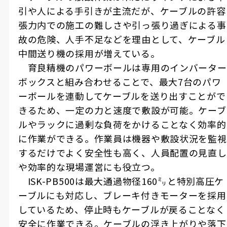
引や人による手引きが主流だが、ケーブルの許容
張力内での施工の難しさや引っ張り過ぎによる事
故の危険、人手不足などを理由として、ケーブル
中間送り機の採用が増えている。
育良精機のパワーボールは専用のインバーター
ボックスと組み合わせることで、最大
7
台のパワ
ーボールを連動してケーブルを送り出すことがで
きるため、一定の力と速度で敷設が可能。ケーブ
ルやラックに過剰な負荷をかけることなく効率的
に作業ができる。作業員は機器や敷設状況を監視
するだけでよく安全性も高く、人員配置の見直し
や効率的な現場運営にも役立つ。
ISK
-
PB500
は最大通過物径
160
㍉と特別高圧ケ
ーブルにも対応し、ブレーキ付きモーターを採用
しているため、停止時もケーブルが戻ることなく
安全に作業できる。ケーブルの浮き上がりや落下