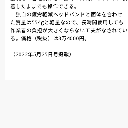
着したままでも操作できる。
独自の疲労軽減ヘッドバンドと面体を合わせ
た質量は
554g
と軽量なので、長時間使用しても
作業者の負担が大きくならない工夫がなされてい
る。価格（税抜）は
3
万
4000
円。
（
2022
年
5
月
25
日号掲載）