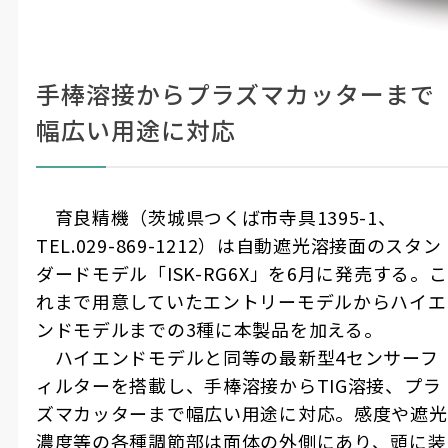
手棒溶接からプラズマカッターまで
幅広い用途に対応
育良精機（茨城県つくば市寺具
1395-1
、
TEL.029-869-1212
）は自動遮光溶接面のスタン
ダードモデル「
ISK-RG6X
」を
6
月に発売する。こ
れまで用意していたエントリーモデルからハイエ
ンドモデルまでの
3
種に本製品を加える。
ハイエンドモデルと同等の最新型
4
センサーフ
ィルターを搭載し、手棒溶接から
TIG
溶接、プラ
ズマカッターまで幅広い用途に対応。感度や遮光
濃度等の各種調節部は面体の外側にあり、頭に装