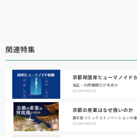
州自動車業界の新たな潮流となっている。
こうした中、存在感を増したのが中国自動車メー
カーだ。
BYD
は
2024
年に前年比
40%
増となる
427
万台を販売し、世界ランキング
7
位に浮上。
300
関連特集
万台規模の日産やホンダを超え、
6
位のフォード
ともわずか
20
万台差に迫る勢いを見せた。
BYD
の成功要因は、バッテリーの内製化による圧倒的
な価格競争力と、
EV
需要の弱含みを見据えてハ
京都発国産ヒューマノイド
イブリッド車を低価格で素早く市場投入した商品
油圧・内燃機関化が本命か
戦略にある。
2026年06月29日
京都の産業はなぜ強いのか
異彩放つミックスイノベーションの
2026年06月29日