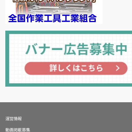
経営不振から
2024
年末にホンダ、三菱自動車と
の
3
社協業形態について検討を開始したが、
2025
年
2
月には白紙となり、独自での再建を目指すこ
ととなった。
同
3
月には新たにイヴァン・エスピノーサ氏を
CEO
に据えた経営体制を発表。ポジションを約
2
割削減する大規模なリストラに加え、主力生産拠
点の追浜工場の閉鎖を発表するなど、大胆なコス
トカットを行う見通しだ。
今後は新型エルグランド、新型リーフや大型
SUV
「パトロール」の日本市場投入などで巻き返
しを図る。
運営情報
動画掲載募集
一方、トヨタ自動車は相対的に安定した業績を維