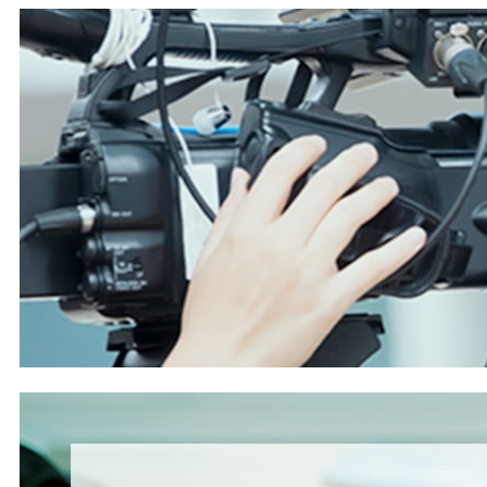
■試練の日本自動車産業
日本国内の自動車市場は、
2025
年度上半期（
4~9
月）において
2
年ぶりに前年同期比
0
.
5%
増とな
り、わずかながら回復の兆しを見せた。しかし、
その内実を見れば、勝ち組と負け組が明確に分か
れる構図が浮かび上がる。
最も深刻な状況に陥ったのは日産自動車である。
2025
年度上半期の国内販売台数は前年同期比
16
.
5%
減の
18
万
5672
台となり、
1993
年以来で最
低の水準を記録した。軽
EV
「
Sakura
」の販売こ
そ堅調だったが、それ以外の車種が壊滅的で、営
業マンが口々に「売るクルマがない」と嘆息する
1
年だった。