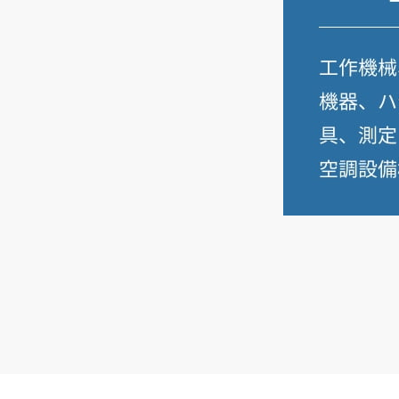
ハイブリッド車も好調なBYD
勢いを増す中国勢に対し、
EU
は中国製
EV
に対す
る相殺関税を課すことを決定した。だが、
BYD
は
ハンガリーやスペインでの生産を開始。奇瑞汽車
はスペインで合弁工場を稼働させ、小鵬汽車はオ
ーストリアのマグナに生産委託するなど、一部の
中国メーカーは
EU
域内への生産移管を図るなど
の対抗策を講じている。