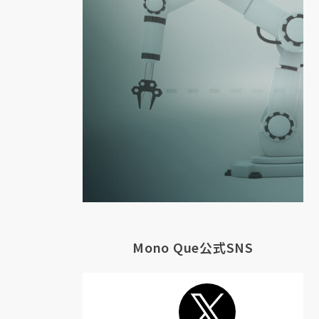
を
の
が
物
提
Mono Que公式SNS