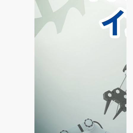
、
ー
1
見
訪
。
さ
こ
荷