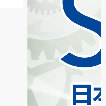
ー
2
5
る
ッ
ン
ー