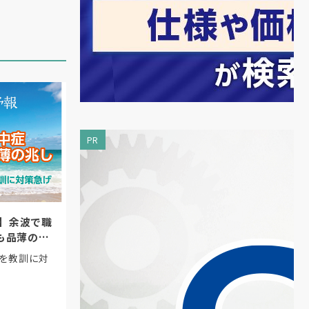
PR
化】余波で職
も品薄の兆
」を教訓に対