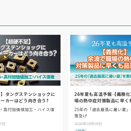
足】タングステンショックに
26年夏も高温予報――【義務
ーカーはどう向き合う?
場の熱中症対策製品に早く
し
・高付加価値加工・ハイス復
25年の「過去最高に暑い夏
総合展2024の様子。8万人超が来場した
策急げ
07日
2026年04月09日
合展」のスピンオフ展示会として2019年度（開催は