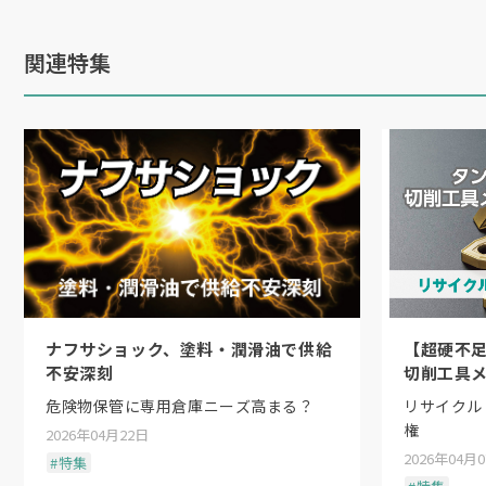
関連特集
ナフサショック、塗料・潤滑油で供給
【超硬不
不安深刻
切削工具メ
危険物保管に専用倉庫ニーズ高まる？
リサイクル
昨年行われた国際物流
権
2026年04月22日
2026年04月
#特集
国内最大級の物流専門展示会「国際物流総