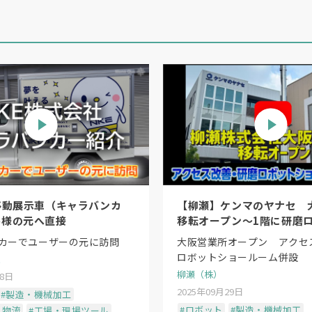
移動展示車（キャラバンカ
【柳瀬】ケンマのヤナセ 
客様の元へ直接
移転オープン〜1階に研磨
ョールーム
カーでユーザーの元に訪問
大阪営業所オープン アクセ
ロボットショールーム併設
柳瀬（株）
28日
2025年09月29日
#製造・機械加工
#ロボット
#製造・機械加工
・物流
#工場・現場ツール