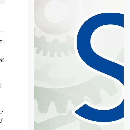
作
ト
架
超
ッ
げ