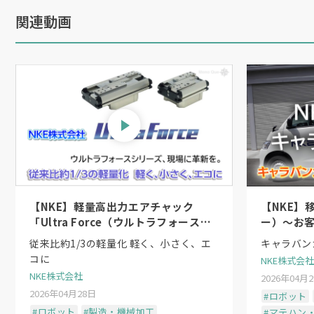
関連動画
【NKE】軽量高出力エアチャック
【NKE】
「Ultra Force（ウルトラフォース）
ー）〜お
シリーズ」〜日本初のシーケンスシリ
従来比約1/3の軽量化 軽く、小さく、エ
キャラバン
ンダ機構
コに
NKE株式会社
NKE株式会社
2026年04月
2026年04月28日
#ロボット
#ロボット
#製造・機械加工
#マテハン