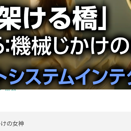
ムインテグレータ協会】「未来
6：機械じかけの女神
この動画へのお問い合わせ
20 12:59
タ協会
かけの女神