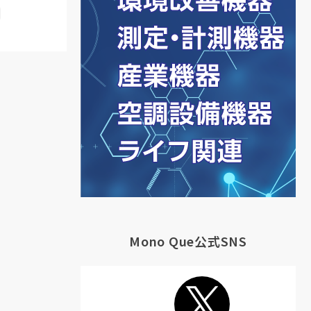
Mono Que公式SNS