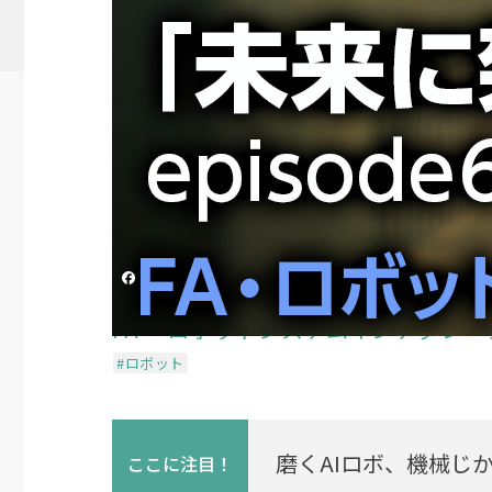
【FA・ロボットシステ
架ける橋」episode
投稿日時
2021/03/25 10:13
更新日時
2024/08/
シェアする
FA ・ロボットシステムインテグレー
#ロボット
磨くAIロボ、機械じ
ここに
注目！