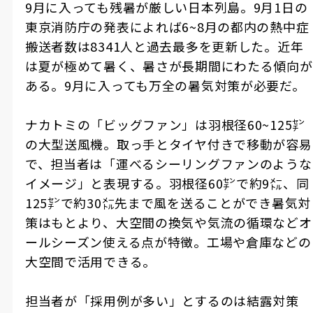
9
月に入っても残暑が厳しい日本列島。
9
月
1
日の
東京消防庁の発表によれば
6~8
月の都内の熱中症
搬送者数は
8341
人と過去最多を更新した。近年
は夏が極めて暑く、暑さが長期間にわたる傾向が
ある。
9
月に入っても万全の暑気対策が必要だ。
ナカトミの「ビッグファン」は羽根径
60~125
㌢
の大型送風機。取っ手とタイヤ付きで移動が容易
で、担当者は「運べるシーリングファンのような
イメージ」と表現する。羽根径
60
㌢で約
9
㍍、同
125
㌢で約
30
㍍先まで風を送ることができ暑気対
策はもとより、大空間の換気や気流の循環などオ
ールシーズン使える点が特徴。工場や倉庫などの
大空間で活用できる。
担当者が「採用例が多い」とするのは結露対策