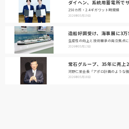
ダイヘン、系統用蓄電所で
250カ所・2.4ギガワット時規模
2026年05月19日
造船好調受け、海事展に3万5
生産性の向上と技術継承の両立焦点
2026年05月13日
常石グループ、35年に売上2
河野仁至会長「アポロ計画のような
2026年05月18日