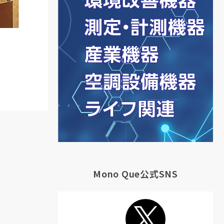
Mono Que公式SNS