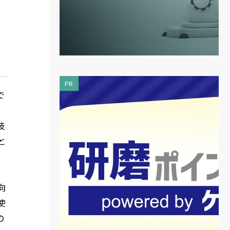
PR
で
技
と
向
使
の