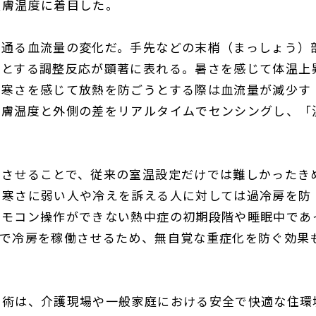
皮膚温度に着目した。
を通る血流量の変化だ。手先などの末梢（まっしょう）
うとする調整反応が顕著に表れる。暑さを感じて体温上
に寒さを感じて放熱を防ごうとする際は血流量が減少す
皮膚温度と外側の差をリアルタイムでセンシングし、「
動させることで、従来の室温設定だけでは難しかったき
、寒さに弱い人や冷えを訴える人に対しては過冷房を防
リモコン操作ができない熱中症の初期段階や睡眠中であ
動で冷房を稼働させるため、無自覚な重症化を防ぐ効果
技術は、介護現場や一般家庭における安全で快適な住環