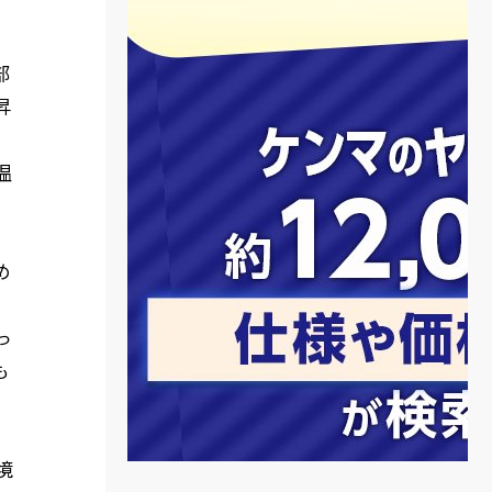
部
昇
温
め
っ
も
境